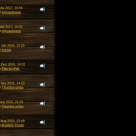
Mai 2017, 16:56
n
mycaelspear
Mai 2017, 16:50
n
mycaelspear
. Jan 2016, 15:25
n
korner
. Dez 2015, 14:01
n
Elite KryPtik
. Sep 2015, 14:22
n
Thumba-umba
 Sep 2015, 21:20
n
Thumba-umba
. Aug 2015, 23:49
n
Aragorn_Frodo