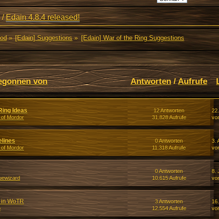
/
Edain 4.8.4 released!
Mod
»
[Edain] Suggestions
»
[Edain] War of the Ring Suggestions
egonnen von
Antworten
/
Aufrufe
Ring Ideas
12 Antworten
22
 of Mordor
31.828 Aufrufe
vo
elines
0 Antworten
3. 
 of Mordor
11.318 Aufrufe
vo
0 Antworten
8. 
uewizard
10.615 Aufrufe
vo
g in WoTR
3 Antworten
16.
b
12.554 Aufrufe
vo