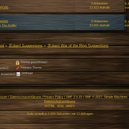
5 Antworten
9. 
PO85
13.821 Aufrufe
vo
oints
0 Antworten
6. 
 The Defiler
10.891 Aufrufe
vo
Mod
»
[Edain] Suggestions
»
[Edain] War of the Ring Suggestions
Thema geschlossen
Fixiertes Thema
orten)
Umfrage
 Antworten)
essum
|
Datenschutzerklärung / Privacy Policy
|
SMF 2.0.15
|
SMF © 2017
,
Simple Machines
Datenschutzerklärung
XHTML
RSS
WAP2
Seite erstellt in 0.059 Sekunden mit 13 Abfragen.