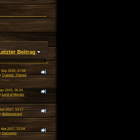
Letzter Beitrag
. Sep 2016, 17:58
n
Trained_Thingol
Apr 2015, 06:24
n
Lord of Mordor
Jun 2017, 19:17
n
dkbluewizard
 Mai 2017, 22:04
n
DaGeggo