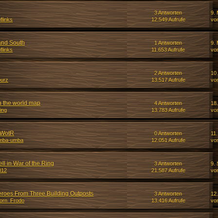
3 Antworten
9. 
flinks
12.549 Aufrufe
vo
 and South
1 Antworten
9. 
flinks
11.653 Aufrufe
vo
2 Antworten
10
urz
13.517 Aufrufe
vo
on the world map
4 Antworten
18
ling
13.783 Aufrufe
vo
n WotR
0 Antworten
11
mba-umba
12.051 Aufrufe
vo
ll in War of the Ring
3 Antworten
9.
812
21.587 Aufrufe
vo
eroes From Three Building Outposts
3 Antworten
12
orn_Frodo
13.416 Aufrufe
vo