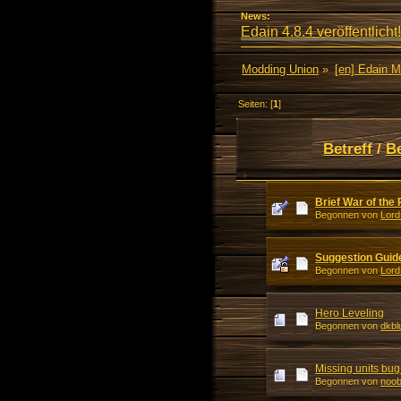
News:
Edain 4.8.4 veröffentlicht!
Modding Union
»
[en] Edain 
Seiten: [
1
]
Betreff
/
B
Brief War of the 
Begonnen von
Lord
Suggestion Guid
Begonnen von
Lord
Hero Leveling
Begonnen von
dkbl
Missing units bu
Begonnen von
noo