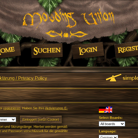
lärung / Privacy Policy
er
registrieren
. Haben Sie Ihre
Aktivierungs E-
Select Boards:
rt und Sitzungslänge. Hierbei werden gemäß
und Passwort verschlüsselt für die gewählte
Language: