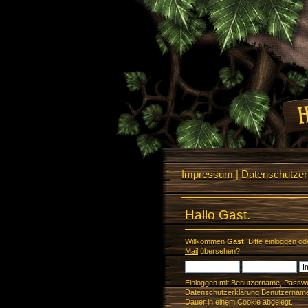
Impressum
|
Datenschutzerk
Hallo Gast.
Willkommen
Gast
. Bitte
einloggen
od
Mail
übersehen?
Einloggen mit Benutzername, Passwo
Datenschutzerklärung Benutzername 
Dauer in einem Cookie abgelegt.