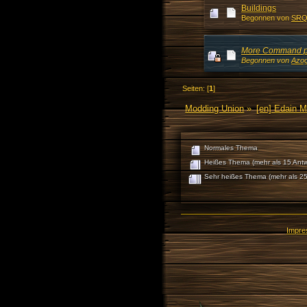
Buildings
Begonnen von
SRQ
More Command p
Begonnen von
Azog
Seiten: [
1
]
Modding Union
»
[en] Edain 
Normales Thema
Heißes Thema (mehr als 15 Antw
Sehr heißes Thema (mehr als 25
Impr