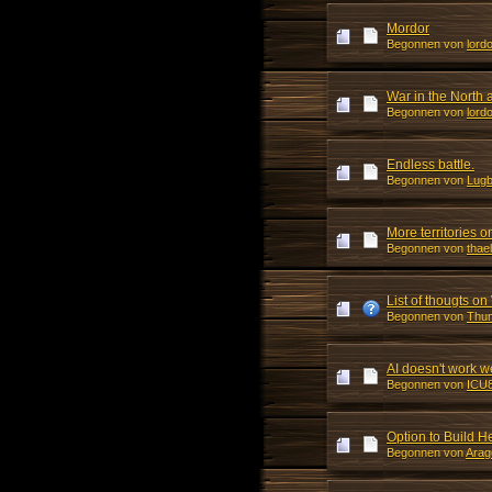
Mordor
Begonnen von
lordo
War in the North
Begonnen von
lordo
Endless battle.
Begonnen von
Lugb
More territories 
Begonnen von
thae
List of thougts o
Begonnen von
Thu
AI doesn't work we
Begonnen von
ICU
Option to Build H
Begonnen von
Arag