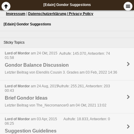
[Edain] Gondor Suggestions
Impressum
|
Datenschutzerklärung / Privacy Policy
[Edain] Gondor Suggestions
Sticky Topics
Lord of Mordor
am 24 Okt, 2015
Aufrufe: 145.070, Antworten: 74
01:58
Gondor Balance Discussion
Letzter Beitrag von Elendils Cousin 3. Grades am 03 Feb, 2022 14:36
Lord of Mordor
am 24 Aug, 2015
Aufrufe: 255.261, Antworten: 203
00:43
Brief Gondor Ideas
Letzter Beitrag von The_Necromancer0 am 04 Okt, 2021 13:02
Lord of Mordor
am 03 Apr, 2015
Aufrufe: 18.833, Antworten: 0
06:25
Suggestion Guidelines