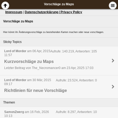
Vorschläge zu Maps
Impressum
|
Datenschutzerklärung / Privacy Policy
Vorschläge zu Maps
Hier könnt ihr Änderungsvorschläge zu bestehenden Karten machen oder neue vorschlagen.
Sticky Topics
Lord of Mordor
am 06 Apr, 2015
Aufrufe: 140.219, Antworten: 105
11:57
Kurzvorschläge zu Maps
Letzter Beitrag von The_Necromancer0 am 23 Apr, 2025 17:03
Lord of Mordor
am 30 Mär, 2015
Aufrufe: 23.524, Antworten: 0
09:17
Richtlinien für neue Vorschläge
Themen
SamonZwerg
am 16 Feb, 2026
Aufrufe: 8.297, Antworten: 10
10:13