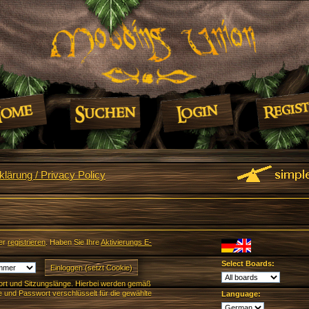
lärung / Privacy Policy
er
registrieren
. Haben Sie Ihre
Aktivierungs E-
Select Boards:
rt und Sitzungslänge. Hierbei werden gemäß
und Passwort verschlüsselt für die gewählte
Language: