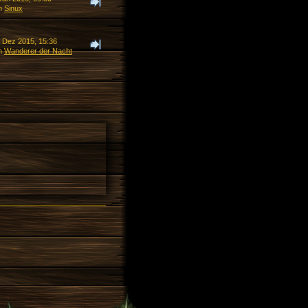
n
Sinux
. Dez 2015, 15:36
n
Wanderer der Nacht