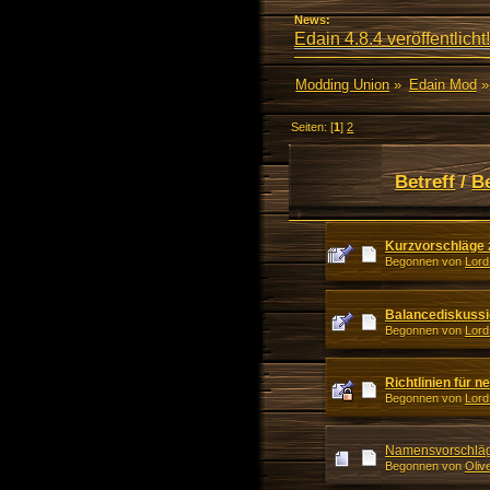
News:
Edain 4.8.4 veröffentlicht!
Modding Union
»
Edain Mod
»
Seiten: [
1
]
2
Betreff
/
B
Kurzvorschläge 
Begonnen von
Lord
Balancediskussi
Begonnen von
Lord
Richtlinien für 
Begonnen von
Lord
Namensvorschlä
Begonnen von
Oliv