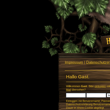
Impressum
|
Datenschutzerk
Hallo Gast.
Willkommen
Gast
. Bitte
einloggen
od
Mail
übersehen?
Einloggen mit Benutzername, Passwo
Datenschutzerklärung Benutzername 
Dauer in einem Cookie abgelegt.