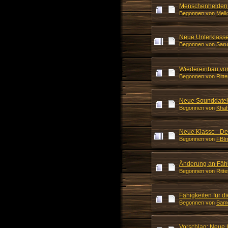
Menschenhelden:
Begonnen von
Melk
Neue Unterklasse:
Begonnen von
Saru
Wiedereinbau vo
Begonnen von Ritte
Neue Sounddatei
Begonnen von
Khal
Neue Klasse - De
Begonnen von
FBI
Änderung an Fähi
Begonnen von Ritte
Fähigkeiten für 
Begonnen von
Sam
Vorschlag: Neue 