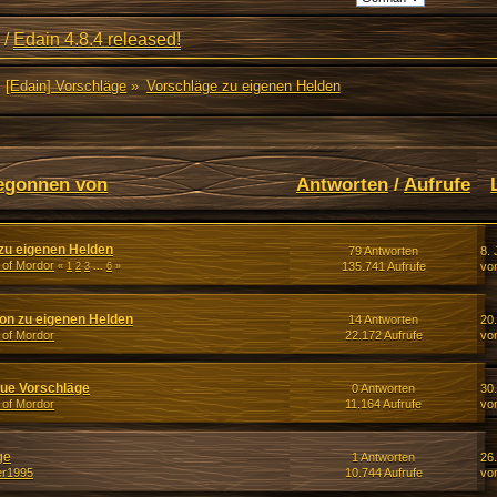
/
Edain 4.8.4 released!
[Edain] Vorschläge
»
Vorschläge zu eigenen Helden
egonnen von
Antworten
/
Aufrufe
zu eigenen Helden
79 Antworten
8. 
 of Mordor
135.741 Aufrufe
vo
«
1
2
3
...
6
»
on zu eigenen Helden
14 Antworten
20
 of Mordor
22.172 Aufrufe
vo
neue Vorschläge
0 Antworten
30
 of Mordor
11.164 Aufrufe
vo
ge
1 Antworten
26.
er1995
10.744 Aufrufe
vo