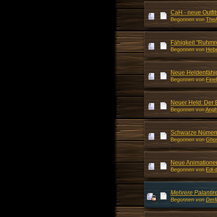
CaH - neue Outfit
Begonnen von
The
Fähigkeit "Ruhmr
Begonnen von
Hebe
Neue Heldenfähig
Begonnen von
Fine
Neuer Held: Der 
Begonnen von
Ang
Schwarze Númenór
Begonnen von
Gho
Neue Animatione
Begonnen von
Edi 
Mehrere Palantìr
Begonnen von
Der