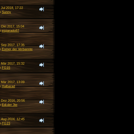
 Jul 2018, 17:22
n
Sunny
. Okt 2017, 15:04
n
esparado87
. Sep 2017, 17:35
n
Eomer der Verbannte
. Mär 2017, 15:32
n
FG15
. Mär 2017, 13:09
n
Halbarad
. Dez 2016, 20:56
n
Edi der 3te
. Aug 2016, 12:45
n
FG15