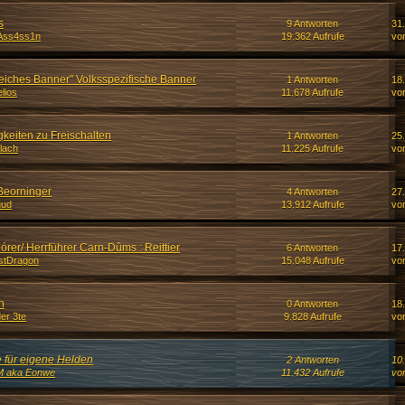
s
9 Antworten
31.
Ass4ss1n
19.362 Aufrufe
vo
eiches Banner" Volksspezifische Banner
1 Antworten
18
lios
11.678 Aufrufe
vo
keiten zu Freischalten
1 Antworten
25
llach
11.225 Aufrufe
vo
Beorninger
4 Antworten
27
hud
13.912 Aufrufe
vo
er/ Herrführer Carn-Dûms : Reittier
6 Antworten
17
stDragon
15.048 Aufrufe
vo
n
0 Antworten
18
der 3te
9.828 Aufrufe
vo
e für eigene Helden
2 Antworten
10
M aka Eonwe
11.432 Aufrufe
vo