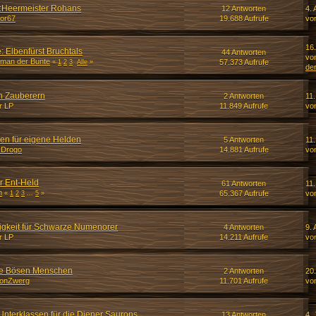
Heermeister Rohans
12 Antworten
4. 
or67
19.688 Aufrufe
vo
16.
 Elbenfürst Bruchtals
44 Antworten
vo
man der Bunte
57.373 Aufrufe
«
1
2
3
Alle
»
de
n Zauberern
2 Antworten
11.
r LP
11.849 Aufrufe
von
en für eigene Helden
5 Antworten
11.
 Drogo
14.881 Aufrufe
vo
r Ent-Held
61 Antworten
11.
m
65.367 Aufrufe
vo
«
1
2
3
...
5
»
gkeit für Schwarze Numenorer
4 Antworten
9. 
r LP
14.211 Aufrufe
von
die Bösen Menschen
2 Antworten
20
onZwerg
11.701 Aufrufe
vo
Unterklassen für die Diener Saurons
13 Antworten
4. 