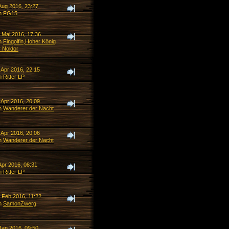
Aug 2016, 23:27
n
FG15
 Mai 2016, 17:36
n
Fingolfin,Hoher König
r Noldor
 Apr 2016, 22:15
 Ritter LP
 Apr 2016, 20:09
n
Wanderer der Nacht
 Apr 2016, 20:06
n
Wanderer der Nacht
Apr 2016, 08:31
 Ritter LP
. Feb 2016, 11:22
n
SamonZwerg
Jan 2016, 09:50