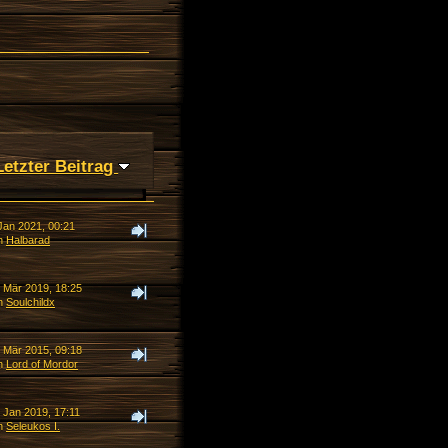
Letzter Beitrag
Jan 2021, 00:21
n
Halbarad
. Mär 2019, 18:25
n
Soulchildx
. Mär 2015, 09:18
n
Lord of Mordor
 Jan 2019, 17:11
n
Seleukos I.