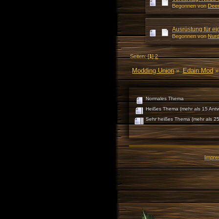
Begonnen von
Dee
Ausrüstung für e
Begonnen von
Nurd
Seiten: [
1
]
2
Modding Union
»
Edain Mod
»
Normales Thema
Heißes Thema (mehr als 15 Antw
Sehr heißes Thema (mehr als 25
Impr