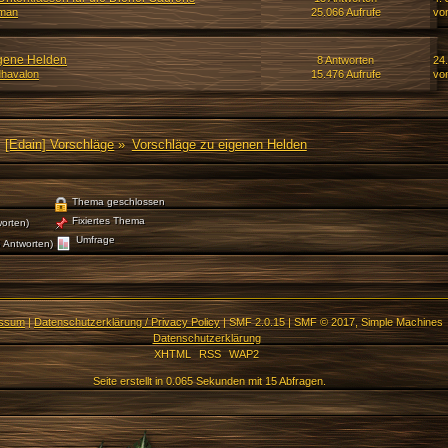
man
25.066 Aufrufe
vo
igene Helden
8 Antworten
24
havalon
15.476 Aufrufe
vo
[Edain] Vorschläge
»
Vorschläge zu eigenen Helden
Thema geschlossen
Fixiertes Thema
orten)
Umfrage
 Antworten)
essum
|
Datenschutzerklärung / Privacy Policy
|
SMF 2.0.15
|
SMF © 2017
,
Simple Machines
Datenschutzerklärung
XHTML
RSS
WAP2
Seite erstellt in 0.065 Sekunden mit 15 Abfragen.