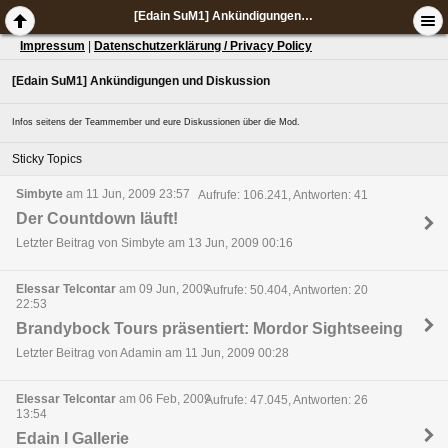
[Edain SuM1] Ankündigungen und Diskussion
Impressum
|
Datenschutzerklärung / Privacy Policy
[Edain SuM1] Ankündigungen und Diskussion
Infos seitens der Teammember und eure Diskussionen über die Mod.
Sticky Topics
Simbyte
am 11 Jun, 2009 23:57
Aufrufe: 106.241, Antworten: 41
Der Countdown läuft!
Letzter Beitrag von Simbyte am 13 Jun, 2009 00:16
Elessar Telcontar
am 09 Jun, 2009
Aufrufe: 50.404, Antworten: 20
22:53
Brandybock Tours präsentiert: Mordor Sightseeing
Letzter Beitrag von Adamin am 11 Jun, 2009 00:28
Elessar Telcontar
am 06 Feb, 2009
Aufrufe: 47.045, Antworten: 26
13:54
Edain I Gallerie