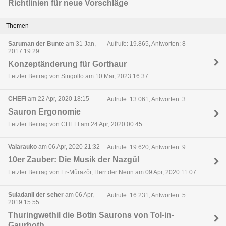
Richtlinien für neue Vorschläge
Themen
Saruman der Bunte
am 31 Jan,
Aufrufe: 19.865, Antworten: 8
2017 19:29
Konzeptänderung für Gorthaur
Letzter Beitrag von Singollo am 10 Mär, 2023 16:37
CHEFI
am 22 Apr, 2020 18:15
Aufrufe: 13.061, Antworten: 3
Sauron Ergonomie
Letzter Beitrag von CHEFI am 24 Apr, 2020 00:45
Valarauko
am 06 Apr, 2020 21:32
Aufrufe: 19.620, Antworten: 9
10er Zauber: Die Musik der Nazgûl
Letzter Beitrag von Er-Mûrazôr, Herr der Neun am 09 Apr, 2020 11:07
SuladanII der seher
am 06 Apr,
Aufrufe: 16.231, Antworten: 5
2019 15:55
Thuringwethil die Botin Saurons von Tol-in-
Gaurhoth.