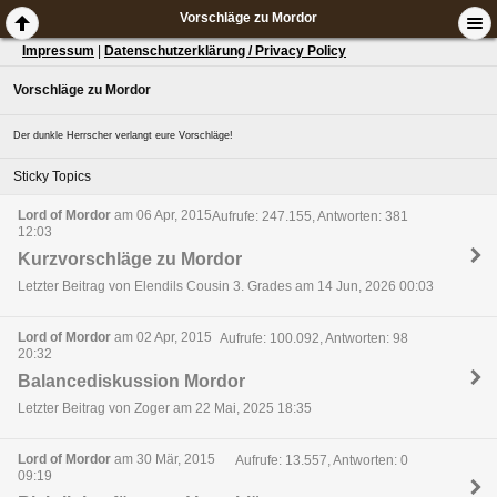
Vorschläge zu Mordor
Impressum
|
Datenschutzerklärung / Privacy Policy
Vorschläge zu Mordor
Der dunkle Herrscher verlangt eure Vorschläge!
Sticky Topics
Lord of Mordor
am 06 Apr, 2015
Aufrufe: 247.155, Antworten: 381
12:03
Kurzvorschläge zu Mordor
Letzter Beitrag von Elendils Cousin 3. Grades am 14 Jun, 2026 00:03
Lord of Mordor
am 02 Apr, 2015
Aufrufe: 100.092, Antworten: 98
20:32
Balancediskussion Mordor
Letzter Beitrag von Zoger am 22 Mai, 2025 18:35
Lord of Mordor
am 30 Mär, 2015
Aufrufe: 13.557, Antworten: 0
09:19