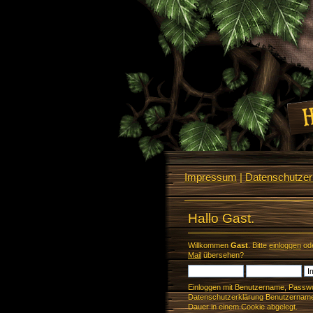
Impressum
|
Datenschutzerk
Hallo Gast.
Willkommen
Gast
. Bitte
einloggen
od
Mail
übersehen?
Einloggen mit Benutzername, Passwo
Datenschutzerklärung Benutzername 
Dauer in einem Cookie abgelegt.