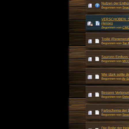
Nutzen der Enthü
Begonnen von
Sna
VERSCHOBEN: Sa
Heroes
Begonnen von
CM
Trolle (Regenerat
Begonnen von
Tar 
Saurons Einfluss 
Begonnen von
MC
Wie stark sollte 
Begonnen von
Ar-S
Bessere Vertonun
Begonnen von
Delo
Farbschema der D
Begonnen von
Seu
Die Rolle der He