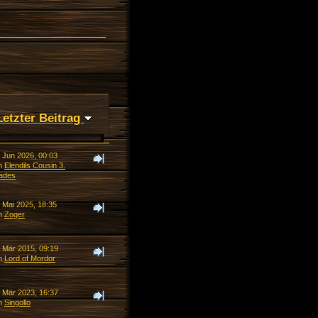
Letzter Beitrag
. Jun 2026, 00:03
n
Elendils Cousin 3.
ades
 Mai 2025, 18:35
n
Zoger
. Mär 2015, 09:19
n
Lord of Mordor
. Mär 2023, 16:37
n
Singollo