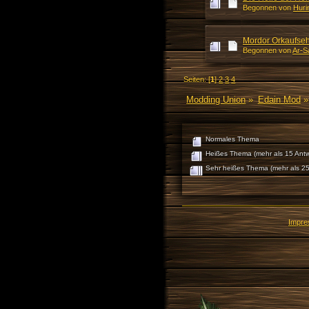
Begonnen von
Huri
Mordor Orkaufse
Begonnen von
Ar-S
Seiten: [
1
]
2
3
4
Modding Union
»
Edain Mod
»
Normales Thema
Heißes Thema (mehr als 15 Antw
Sehr heißes Thema (mehr als 25
Impr