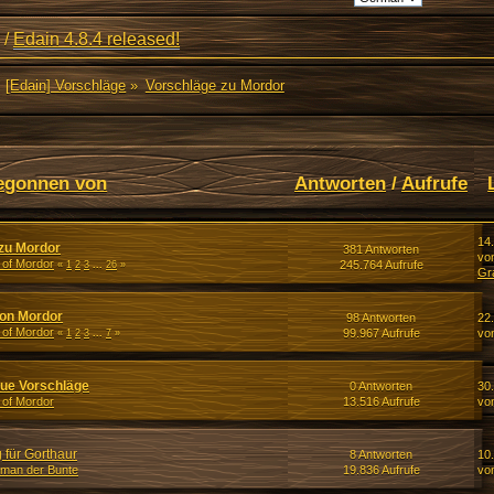
/
Edain 4.8.4 released!
[Edain] Vorschläge
»
Vorschläge zu Mordor
egonnen von
Antworten
/
Aufrufe
14
zu Mordor
381 Antworten
vo
 of Mordor
245.764 Aufrufe
«
1
2
3
...
26
»
Gr
on Mordor
98 Antworten
22.
 of Mordor
99.967 Aufrufe
vo
«
1
2
3
...
7
»
neue Vorschläge
0 Antworten
30
 of Mordor
13.516 Aufrufe
vo
für Gorthaur
8 Antworten
10
man der Bunte
19.836 Aufrufe
vo