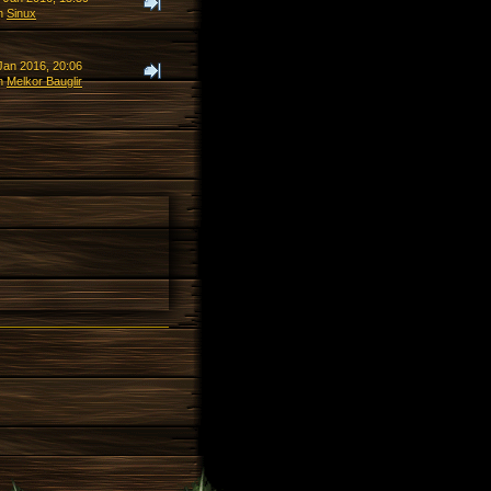
n
Sinux
Jan 2016, 20:06
n
Melkor Bauglir