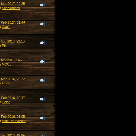
. Mär 2017, 22:25
n
Snackboard
. Feb 2017, 21:44
n
CMG
. Aug 2016, 22:10
n
Fíli
 Mai 2016, 14:22
n
MCCL
. Mär 2016, 20:22
n
Amdir
. Feb 2016, 19:47
n
Delon
. Feb 2016, 01:05
n
Herr Raddazong
. Jan 2016, 15:59