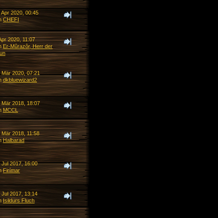
 Apr 2020, 00:45
n
CHEFI
Apr 2020, 11:07
n
Er-Mûrazôr, Herr der
un
. Mär 2020, 07:21
n
dkbluewizard2
. Mär 2018, 18:07
n
MCCL
. Mär 2018, 11:58
n
Halbarad
 Jul 2017, 16:00
n
Firímar
 Jul 2017, 13:14
n
Isildurs Fluch