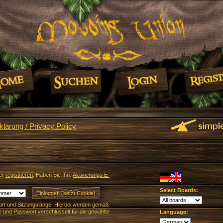
lärung / Privacy Policy
er
registrieren
. Haben Sie Ihre
Aktivierungs E-
Select Boards:
rt und Sitzungslänge. Hierbei werden gemäß
und Passwort verschlüsselt für die gewählte
Language: