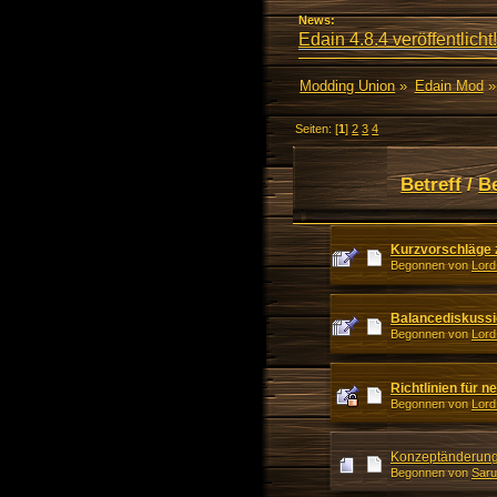
News:
Edain 4.8.4 veröffentlicht!
Modding Union
»
Edain Mod
»
Seiten: [
1
]
2
3
4
Betreff
/
B
Kurzvorschläge 
Begonnen von
Lord
Balancediskussi
Begonnen von
Lord
Richtlinien für 
Begonnen von
Lord
Konzeptänderung 
Begonnen von
Saru