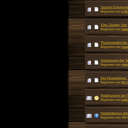
Sauron Ergonom
Begonnen von
CHE
10er Zauber: Die
Begonnen von
Vala
Thuringwethil die
Begonnen von
Sula
Anpassung der S
Begonnen von
Halb
Der Hexenkönig, 
Begonnen von
MC
Änderungen der T
Begonnen von
Isil
Hordenbonus der
Begonnen von 40F