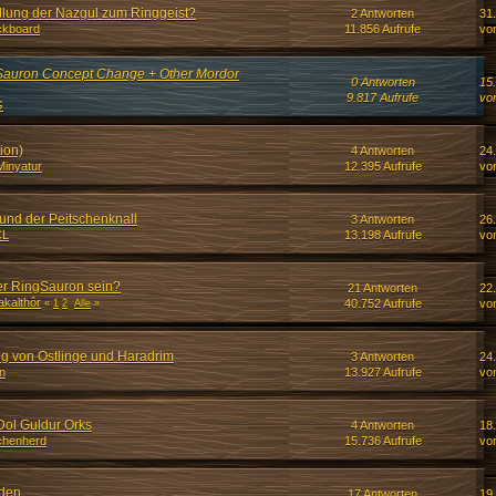
llung der Nazgul zum Ringgeist?
2 Antworten
31
ckboard
11.856 Aufrufe
vo
uron Concept Change + Other Mordor
0 Antworten
15
9.817 Aufrufe
vo
G
ion)
4 Antworten
24
Minyatur
12.395 Aufrufe
vo
und der Peitschenknall
3 Antworten
26.
CL
13.198 Aufrufe
vo
der RingSauron sein?
21 Antworten
22
akalthôr
40.752 Aufrufe
vo
«
1
2
Alle
»
g von Ostlinge und Haradrim
3 Antworten
24
n
13.927 Aufrufe
vo
ol Guldur Orks
4 Antworten
18
chenherd
15.736 Aufrufe
vo
lden
17 Antworten
19