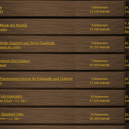
ie
3 Antworten
24.
FI
13.030 Aufrufe
vo
9. 
 Musik der Nazgûl
9 Antworten
vo
rauko
19.586 Aufrufe
Ne
 Botin Saurons von Tol-in-Gaurhoth.
5 Antworten
30
danII der seher
16.207 Aufrufe
vo
pinnen Dol Guldurs
7 Antworten
27
arad
20.493 Aufrufe
vo
Flammengeschosse für Katapulte und Ostlinge
3 Antworten
26
CL
13.946 Aufrufe
vo
roll-Upgrades
26 Antworten
15.
durs Fluch
47.825 Aufrufe
vo
«
1
2
Alle
»
 Standard-Orks
25 Antworten
15.
ixxer
36.068 Aufrufe
vo
«
1
2
Alle
»