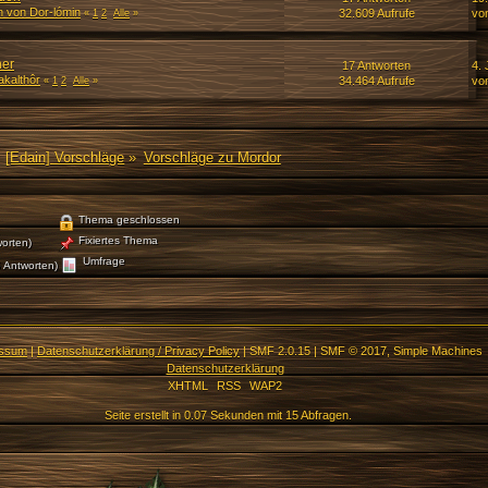
n von Dor-lómin
32.609 Aufrufe
vo
«
1
2
Alle
»
her
17 Antworten
4. 
akalthôr
34.464 Aufrufe
vo
«
1
2
Alle
»
[Edain] Vorschläge
»
Vorschläge zu Mordor
Thema geschlossen
Fixiertes Thema
orten)
Umfrage
 Antworten)
essum
|
Datenschutzerklärung / Privacy Policy
|
SMF 2.0.15
|
SMF © 2017
,
Simple Machines
Datenschutzerklärung
XHTML
RSS
WAP2
Seite erstellt in 0.07 Sekunden mit 15 Abfragen.