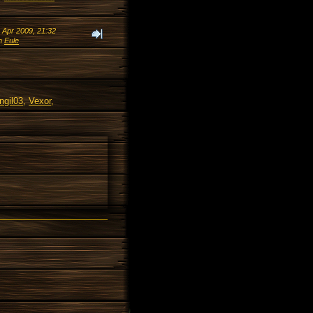
 Apr 2009, 21:32
n
Eule
ngil03
,
Vexor
,