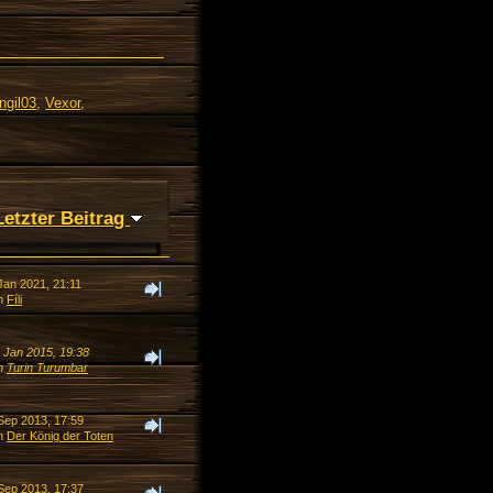
ngil03
,
Vexor
,
Letzter Beitrag
Jan 2021, 21:11
n
Fíli
. Jan 2015, 19:38
n
Turin Turumbar
 Sep 2013, 17:59
n
Der König der Toten
 Sep 2013, 17:37