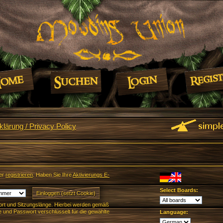
lärung / Privacy Policy
er
registrieren
. Haben Sie Ihre
Aktivierungs E-
Select Boards:
rt und Sitzungslänge. Hierbei werden gemäß
und Passwort verschlüsselt für die gewählte
Language: