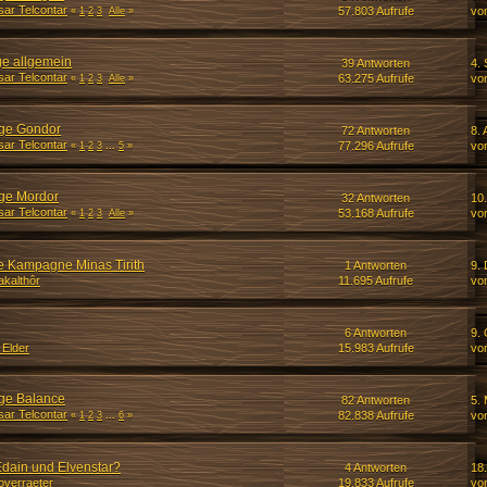
sar Telcontar
57.803 Aufrufe
vo
«
1
2
3
Alle
»
ge allgemein
39 Antworten
4.
sar Telcontar
63.275 Aufrufe
vo
«
1
2
3
Alle
»
äge Gondor
72 Antworten
8. 
sar Telcontar
77.296 Aufrufe
vo
«
1
2
3
...
5
»
äge Mordor
32 Antworten
10.
sar Telcontar
53.168 Aufrufe
vo
«
1
2
3
Alle
»
e Kampagne Minas Tirith
1 Antworten
9.
akalthôr
11.695 Aufrufe
vo
6 Antworten
9. 
Elder
15.983 Aufrufe
vo
äge Balance
82 Antworten
5.
sar Telcontar
82.838 Aufrufe
vo
«
1
2
3
...
6
»
dain und Elvenstar?
4 Antworten
18
overraeter
19.833 Aufrufe
vo