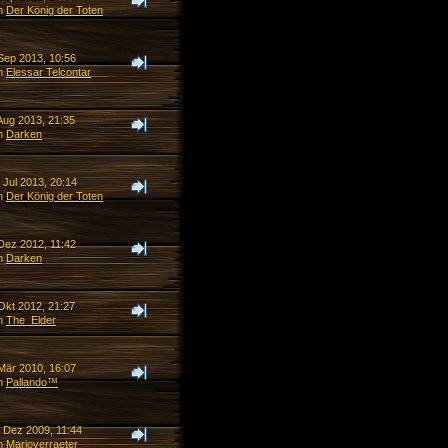
n
Der König der Toten
 Sep 2013, 10:56
n
Elessar Telcontar
Aug 2013, 21:35
n
Darken
 Jul 2013, 20:14
n
Der König der Toten
 Dez 2012, 11:42
n
Darken
Okt 2012, 21:27
n
The_Elder
 Mär 2010, 16:07
n
Pallando™
. Dez 2009, 11:44
n
Marioverraeter