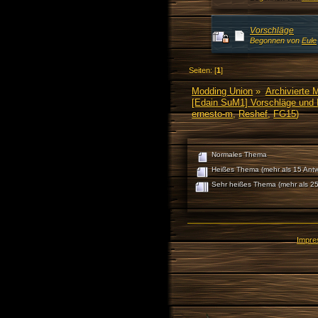
Vorschläge
Begonnen von
Eule
Seiten: [
1
]
Modding Union
»
Archivierte 
[Edain SuM1] Vorschläge und 
ernesto-m
,
Reshef
,
FG15
)
Normales Thema
Heißes Thema (mehr als 15 Antw
Sehr heißes Thema (mehr als 25
Impr