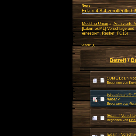
News:
Edain 4.8.4 veröffentlicht!
Modding Union
»
Archivierte 
[Edain SuM1] Vorschläge und 
ernesto-m
,
Reshef
,
FG15
)
Seiten: [
1
]
Betreff
/
B
SUM 1 Edain Mo
Begonnen von
Kevi
Wer möchte die E
haben?
Begonnen von
Alat
[Edain I] Vorsch
Begonnen von
Eles
[Edain I] Vorschl