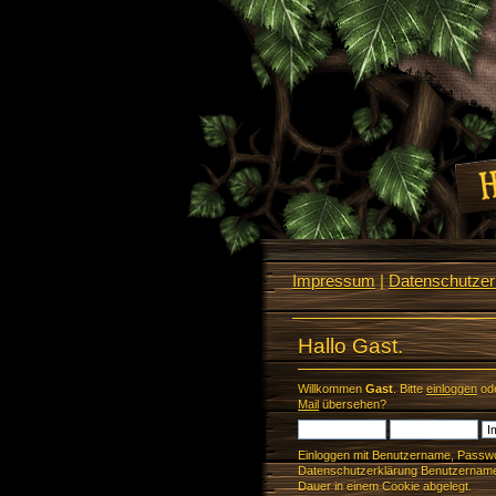
Impressum
|
Datenschutzerk
Hallo Gast.
Willkommen
Gast
. Bitte
einloggen
od
Mail
übersehen?
Einloggen mit Benutzername, Passwo
Datenschutzerklärung Benutzername 
Dauer in einem Cookie abgelegt.