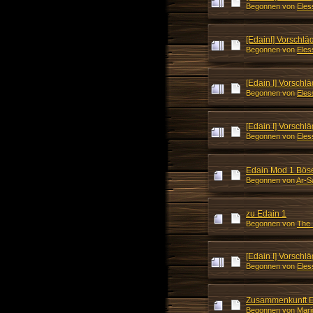
Begonnen von
Eles
[EdainI] Vorschlä
Begonnen von
Eles
[Edain I] Vorschl
Begonnen von
Eles
[Edain I] Vorschl
Begonnen von
Eles
Edain Mod 1 Bös
Begonnen von
Ar-S
zu Edain 1
Begonnen von
The_
[Edain I] Vorschl
Begonnen von
Eles
Zusammenkunft E
Begonnen von
Mari