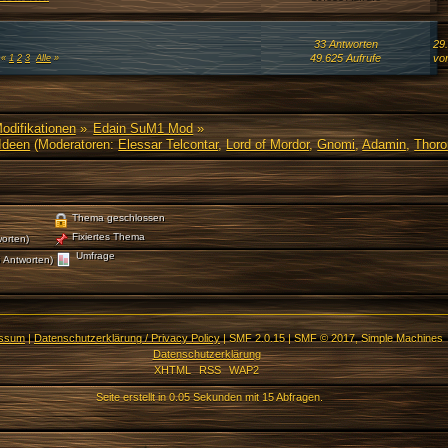
33 Antworten
29.
49.625 Aufrufe
vo
«
1
2
3
Alle
»
Modifikationen
»
Edain SuM1 Mod
»
Ideen
(Moderatoren:
Elessar Telcontar
,
Lord of Mordor
,
Gnomi
,
Adamin
,
Thoro
Thema geschlossen
Fixiertes Thema
orten)
Umfrage
 Antworten)
essum
|
Datenschutzerklärung / Privacy Policy
|
SMF 2.0.15
|
SMF © 2017
,
Simple Machines
Datenschutzerklärung
XHTML
RSS
WAP2
Seite erstellt in 0.05 Sekunden mit 15 Abfragen.