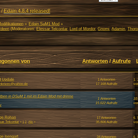
/
Edain 4.8.4 released!
Modifikationen
»
Edain SuM1 Mod
»
Ideen
(Moderatoren:
Elessar Telcontar
,
Lord of Mordor
,
Gnomi
,
Adamin
,
Thoro
egonnen von
Antworten
/
Aufrufe
d Update
1 Antworten
1. 
nkrivec@yahoo.de
17.168 Aufrufe
vo
lben in DSuM 1 mit im Edain Mod mit drinne
1 Antworten
10
15.022 Aufrufe
vo
ar
läge Rohan
17 Antworten
6.
sar Telcontar
35.806 Aufrufe
vo
«
1
2
Alle
»
äge Isengart
34 Antworten
6.