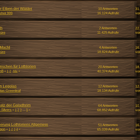
r Elben der Wälder
10 Antworten
31
hot 999
16.124 Aufrufe
vo
th
2 Antworten
22
üre
11.425 Aufrufe
vo
 Macht
4 Antworten
16
üre
18.824 Aufrufe
vo
schen für Lothlorien
20 Antworten
18.
ri8
40.374 Aufrufe
vo
«
1
2
Alle
»
n Legolas
12 Antworten
12
las Greenleaf
18.134 Aufrufe
vo
atz der Galadhrim
64 Antworten
10
_Silvers
68.852 Aufrufe
vo
«
1
2
3
...
5
»
ierung Lothloriens Allgemein
51 Antworten
16.
gon
65.039 Aufrufe
vo
«
1
2
3
4
»