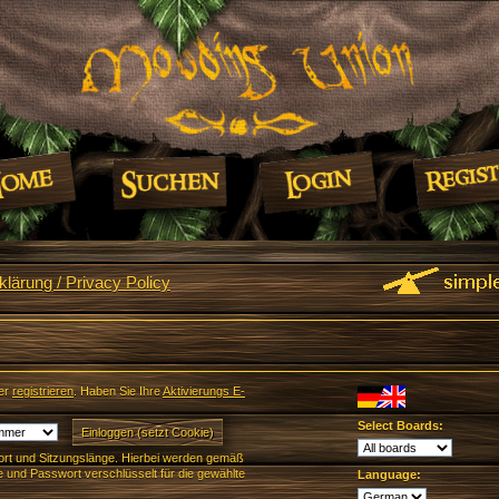
lärung / Privacy Policy
er
registrieren
. Haben Sie Ihre
Aktivierungs E-
Select Boards:
rt und Sitzungslänge. Hierbei werden gemäß
und Passwort verschlüsselt für die gewählte
Language: