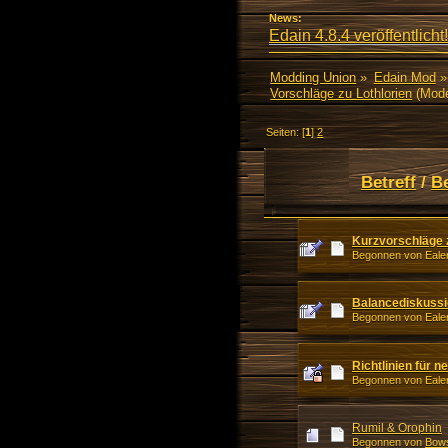
News:
Edain 4.8.4 veröffentlicht!
Modding Union
»
Edain Mod
»
Vorschläge zu Lothlorien
(Mode
Seiten: [
1
]
2
Betreff
/
B
Kurzvorschläge z
Begonnen von Ealen
Balancediskussi
Begonnen von Ealen
Richtlinien für 
Begonnen von Ealen
Rumil & Orophin
Begonnen von
Bows