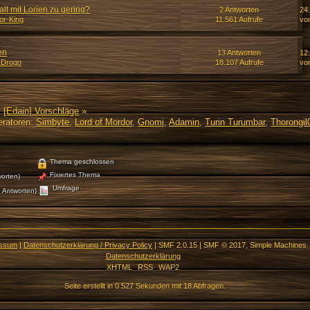
alt mit Lorien zu gering?
2 Antworten
24
or-King
11.561 Aufrufe
vo
en
13 Antworten
12
 Drogo
18.107 Aufrufe
vo
[Edain] Vorschläge
»
ratoren:
Simbyte
,
Lord of Mordor
,
Gnomi
,
Adamin
,
Turin Turumbar
,
Thorongil
Thema geschlossen
Fixiertes Thema
orten)
Umfrage
 Antworten)
essum
|
Datenschutzerklärung / Privacy Policy
|
SMF 2.0.15
|
SMF © 2017
,
Simple Machines
Datenschutzerklärung
XHTML
RSS
WAP2
Seite erstellt in 0.527 Sekunden mit 18 Abfragen.