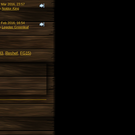
. Mär 2016, 23:57
n
Noldor-King
. Feb 2016, 16:54
n
Legolas Greenleaf
03
,
Reshef
,
FG15
)