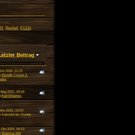
03
,
Reshef
,
FG15
)
Letzter Beitrag
Jun 2026, 01:25
n
Elendils Cousin 3.
ades
. Aug 2021, 00:09
n
KairoShamoo
 Nov 2015, 10:53
 Ealendril der Dunkle
. Okt 2025, 08:53
n
Bowshot 999