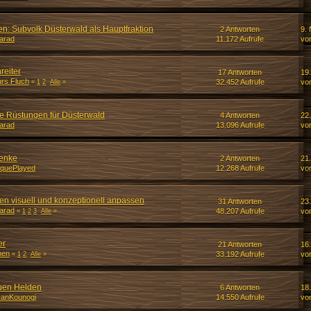
en: Subvolk Düsterwald als Hauptfraktion
2 Antworten
9.
arad
11.172 Aufrufe
vo
reiter
17 Antworten
19
durs Fluch
32.452 Aufrufe
vo
«
1
2
Alle
»
e Rüstungen für Düsterwald
4 Antworten
22.
arad
13.096 Aufrufe
vo
henke
2 Antworten
21
quePlayed
12.268 Aufrufe
vo
en visuell und konzeptionell anpassen
31 Antworten
23
arad
48.207 Aufrufe
vo
«
1
2
3
Alle
»
er
21 Antworten
16
nen
33.192 Aufrufe
vo
«
1
2
Alle
»
euen Helden
6 Antworten
18
kanKounogi
14.550 Aufrufe
vo