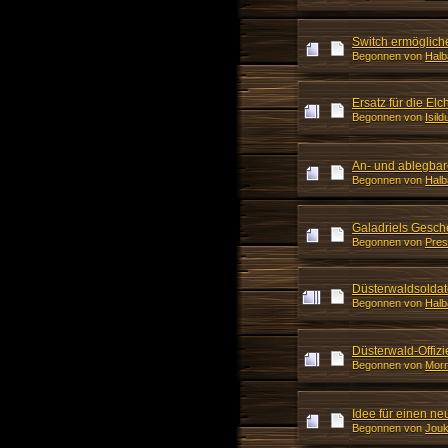
Switch ermöglich
Begonnen von
Halb
Ersatz für die Elch
Begonnen von
Isil
An- und ablegbar
Begonnen von
Halb
Galadriels Gesc
Begonnen von
Pres
Düsterwaldsoldat
Begonnen von
Halb
Düsterwald-Offizi
Begonnen von
Mor
Idee für einen n
Begonnen von
Jou