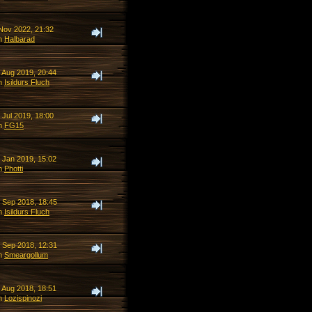
 Nov 2022, 21:32
n
Halbarad
. Aug 2019, 20:44
n
Isildurs Fluch
 Jul 2019, 18:00
n
FG15
. Jan 2019, 15:02
n
Photti
. Sep 2018, 18:45
n
Isildurs Fluch
. Sep 2018, 12:31
n
Smeargollum
. Aug 2018, 18:51
n
Lozispinozi