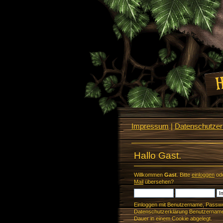
Impressum
|
Datenschutzerk
Hallo Gast.
Willkommen
Gast
. Bitte
einloggen
od
Mail
übersehen?
Einloggen mit Benutzername, Passwo
Datenschutzerklärung Benutzername 
Dauer in einem Cookie abgelegt.