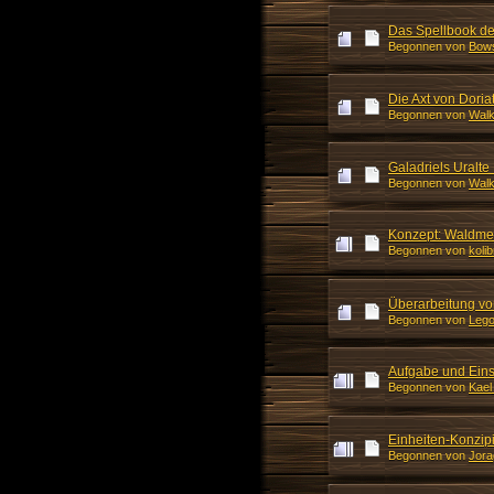
Das Spellbook de
Begonnen von
Bows
Die Axt von Doria
Begonnen von
Walk
Galadriels Uralte
Begonnen von
Walk
Konzept: Waldmen
Begonnen von
kolib
Überarbeitung vo
Begonnen von
Lego
Aufgabe und Eins
Begonnen von
Kael
Einheiten-Konzip
Begonnen von
Jora