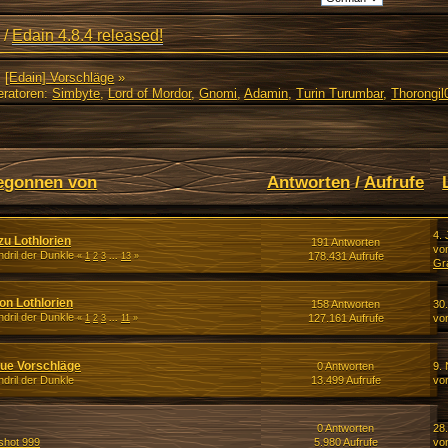
/
Edain 4.8.4 released!
[Edain] Vorschläge
»
ratoren:
Simbyte
,
Lord of Mordor
,
Gnomi
,
Adamin
,
Turin Turumbar
,
Thorongil
egonnen von
Antworten
/
Aufrufe
4. 
u Lothlorien
191 Antworten
vo
dril der Dunkle
178.431 Aufrufe
«
1
2
3
...
13
»
Gr
on Lothlorien
158 Antworten
30
dril der Dunkle
127.161 Aufrufe
vo
«
1
2
3
...
11
»
neue Vorschläge
0 Antworten
9.
dril der Dunkle
13.499 Aufrufe
von
0 Antworten
28
hot 999
5.980 Aufrufe
vo