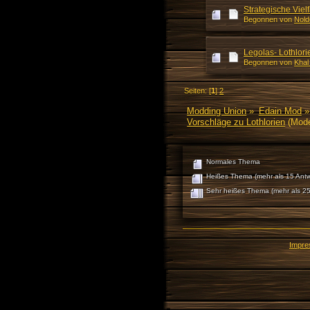
Strategische Vielf
Begonnen von
Nold
Legolas- Lothlori
Begonnen von
Khal
Seiten: [
1
]
2
Modding Union
»
Edain Mod
»
Vorschläge zu Lothlorien
(Mode
Normales Thema
Heißes Thema (mehr als 15 Antw
Sehr heißes Thema (mehr als 25
Impr