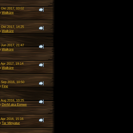
. Okt 2017, 03:02
n
Walküre
. Okt 2017, 14:25
n
Walküre
. Jun 2017, 21:47
n
Walküre
 Apr 2017, 19:14
n
Walküre
. Sep 2016, 10:50
n
Fine
. Aug 2016, 10:25
n
DerM aka Eonwe
 Apr 2016, 15:16
n
Tar Minyatur