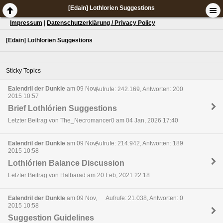
[Edain] Lothlorien Suggestions
Impressum
|
Datenschutzerklärung / Privacy Policy
[Edain] Lothlorien Suggestions
Sticky Topics
Ealendril der Dunkle
am 09 Nov,
Aufrufe: 242.169, Antworten: 200
2015 10:57
Brief Lothlórien Suggestions
Letzter Beitrag von The_Necromancer0 am 04 Jan, 2026 17:40
Ealendril der Dunkle
am 09 Nov,
Aufrufe: 214.942, Antworten: 189
2015 10:58
Lothlórien Balance Discussion
Letzter Beitrag von Halbarad am 20 Feb, 2021 22:18
Ealendril der Dunkle
am 09 Nov,
Aufrufe: 21.038, Antworten: 0
2015 10:58
Suggestion Guidelines