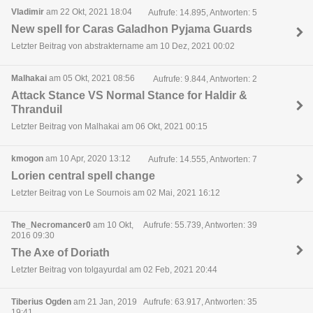
Vladimir
am 22 Okt, 2021 18:04
Aufrufe: 14.895, Antworten: 5
New spell for Caras Galadhon Pyjama Guards
Letzter Beitrag von abstraktername am 10 Dez, 2021 00:02
Malhakai
am 05 Okt, 2021 08:56
Aufrufe: 9.844, Antworten: 2
Attack Stance VS Normal Stance for Haldir &
Thranduil
Letzter Beitrag von Malhakai am 06 Okt, 2021 00:15
kmogon
am 10 Apr, 2020 13:12
Aufrufe: 14.555, Antworten: 7
Lorien central spell change
Letzter Beitrag von Le Sournois am 02 Mai, 2021 16:12
The_Necromancer0
am 10 Okt,
Aufrufe: 55.739, Antworten: 39
2016 09:30
The Axe of Doriath
Letzter Beitrag von tolgayurdal am 02 Feb, 2021 20:44
Tiberius Ogden
am 21 Jan, 2019
Aufrufe: 63.917, Antworten: 35
19:41