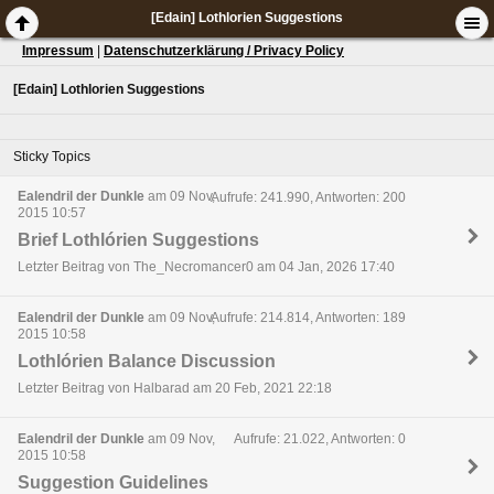
[Edain] Lothlorien Suggestions
Impressum
|
Datenschutzerklärung / Privacy Policy
[Edain] Lothlorien Suggestions
Sticky Topics
Ealendril der Dunkle
am 09 Nov,
Aufrufe: 241.990, Antworten: 200
2015 10:57
Brief Lothlórien Suggestions
Letzter Beitrag von The_Necromancer0 am 04 Jan, 2026 17:40
Ealendril der Dunkle
am 09 Nov,
Aufrufe: 214.814, Antworten: 189
2015 10:58
Lothlórien Balance Discussion
Letzter Beitrag von Halbarad am 20 Feb, 2021 22:18
Ealendril der Dunkle
am 09 Nov,
Aufrufe: 21.022, Antworten: 0
2015 10:58
Suggestion Guidelines