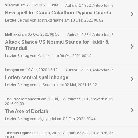
Vladimir
am 22 Okt, 2021 18:04
Aufrufe: 14.892, Antworten: 5
New spell for Caras Galadhon Pyjama Guards
Letzter Beitrag von abstraktername am 10 Dez, 2021 00:02
Malhakai
am 05 Okt, 2021 08:56
Aufrufe: 9.834, Antworten: 2
Attack Stance VS Normal Stance for Haldir &
Thranduil
Letzter Beitrag von Malhakai am 06 Okt, 2021 00:15
kmogon
am 10 Apr, 2020 13:12
Aufrufe: 14.540, Antworten: 7
Lorien central spell change
Letzter Beitrag von Le Sournois am 02 Mai, 2021 16:12
The_Necromancer0
am 10 Okt,
Aufrufe: 55.681, Antworten: 39
2016 09:30
The Axe of Doriath
Letzter Beitrag von tolgayurdal am 02 Feb, 2021 20:44
Tiberius Ogden
am 21 Jan, 2019
Aufrufe: 63.822, Antworten: 35
19:41