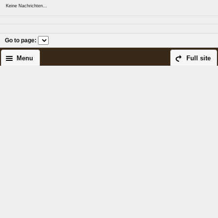
Keine Nachrichten...
Go to page
:
Menu
Full site