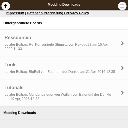
Modding Downloads
Impressum
|
Datenschutzerklärung / Privacy Policy
Untergeordnete Boards
Ressourcen
Letzter Beitrag: Re: Konvertierte String-... von Rekudo93 am 15 Apr,
2020 11:33
Tools
Letzter Beitrag: BigEdit von Ealendril der Dunkle am 21 Apr, 2016 12:35
Tutorials
Letzter Beitrag: Mündungsfeuer von Waffen von Ealendril der Dunkle
am 19 Apr, 2016 13:33
Modding Downloads