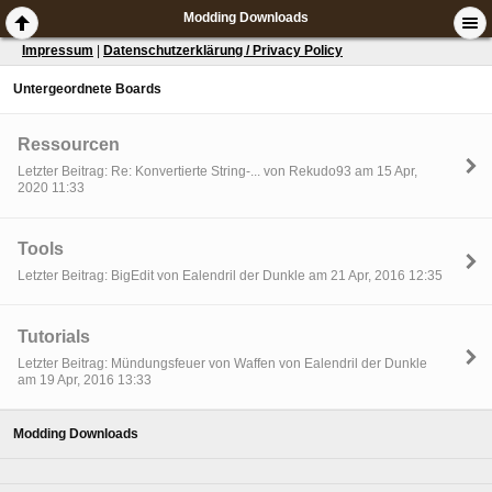
Modding Downloads
Impressum
|
Datenschutzerklärung / Privacy Policy
Untergeordnete Boards
Ressourcen
Letzter Beitrag: Re: Konvertierte String-... von Rekudo93 am 15 Apr,
2020 11:33
Tools
Letzter Beitrag: BigEdit von Ealendril der Dunkle am 21 Apr, 2016 12:35
Tutorials
Letzter Beitrag: Mündungsfeuer von Waffen von Ealendril der Dunkle
am 19 Apr, 2016 13:33
Modding Downloads