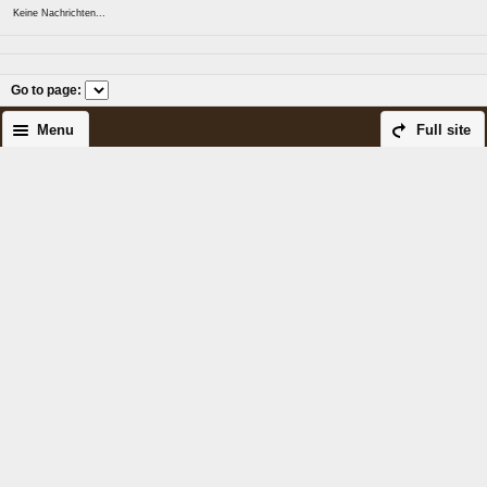
Keine Nachrichten...
Go to page
:
Menu
Full site