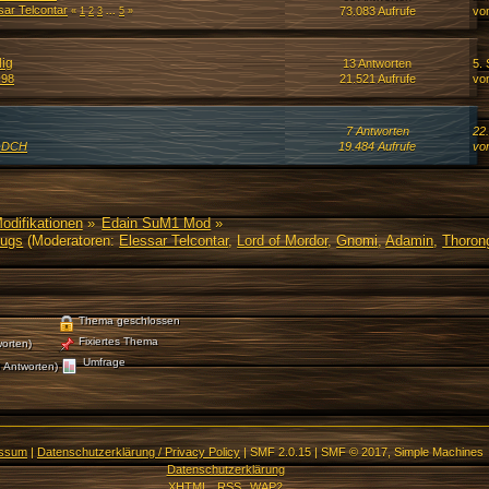
sar Telcontar
73.083 Aufrufe
vo
«
1
2
3
...
5
»
lig
13 Antworten
5.
_98
21.521 Aufrufe
vo
7 Antworten
22
-DCH
19.484 Aufrufe
vo
Modifikationen
»
Edain SuM1 Mod
»
Bugs
(Moderatoren:
Elessar Telcontar
,
Lord of Mordor
,
Gnomi
,
Adamin
,
Thorong
Thema geschlossen
Fixiertes Thema
orten)
Umfrage
 Antworten)
essum
|
Datenschutzerklärung / Privacy Policy
|
SMF 2.0.15
|
SMF © 2017
,
Simple Machines
Datenschutzerklärung
XHTML
RSS
WAP2