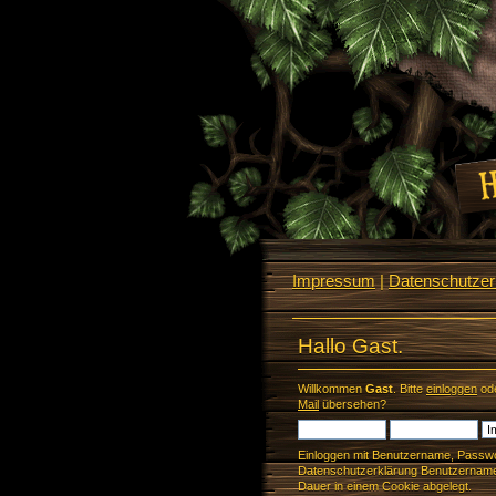
Impressum
|
Datenschutzerk
Hallo Gast.
Willkommen
Gast
. Bitte
einloggen
od
Mail
übersehen?
Einloggen mit Benutzername, Passwo
Datenschutzerklärung Benutzername 
Dauer in einem Cookie abgelegt.