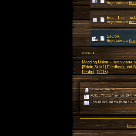
Begonnen von
Eles
Edain 1 sehr ruck
Begonnen von
fritz
Sauron
Begonnen von
Don
Seiten: [
1
]
Modding Union
»
Archivierte 
[Edain SuM1] Feedback und 
Reshef
,
FG15
)
Normales Thema
Heißes Thema (mehr als 15 Antw
Sehr heißes Thema (mehr als 25
Impr