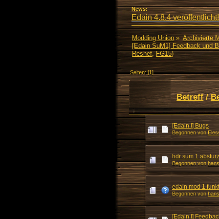
News:
Edain 4.8.4 veröffentlicht!
Modding Union
»
Archivierte 
[Edain SuM1] Feedback und 
Reshef
,
FG15
)
Seiten: [
1
]
Betreff
/
B
[Edain I] Bugs
Begonnen von
Eles
hdr sum 1 abstur
Begonnen von
han
edain mod 1 funkt
Begonnen von
han
[Edain I] Feedba