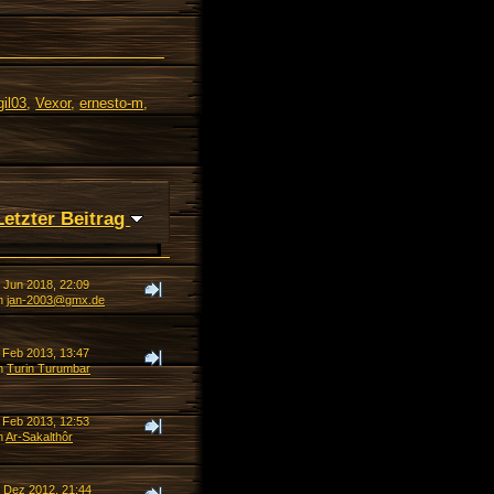
il03
,
Vexor
,
ernesto-m
,
Letzter Beitrag
. Jun 2018, 22:09
n
jan-2003@gmx.de
. Feb 2013, 13:47
n
Turin Turumbar
. Feb 2013, 12:53
n
Ar-Sakalthôr
. Dez 2012, 21:44