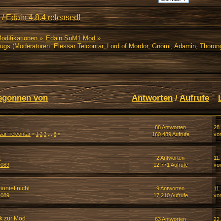
/
Edain 4.8.4 released!
Modifikationen
»
Edain SuM1 Mod
»
Bugs
(Moderatoren:
Elessar Telcontar
,
Lord of Mordor
,
Gnomi
,
Adamin
,
Thorong
egonnen von
Antworten
/
Aufrufe
88 Antworten
28
sar Telcontar
160.489 Aufrufe
vo
«
1
2
3
...
6
»
z
2 Antworten
11
s089
12.771 Aufrufe
vo
ioniet nicht
9 Antworten
11
s089
17.210 Aufrufe
vo
ck zur Mod
63 Antworten
22