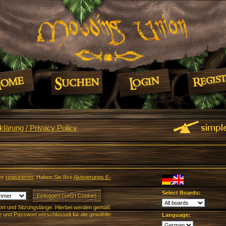
lärung / Privacy Policy
er
registrieren
. Haben Sie Ihre
Aktivierungs E-
Select Boards:
rt und Sitzungslänge. Hierbei werden gemäß
und Passwort verschlüsselt für die gewählte
Language: