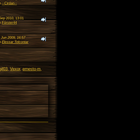
n
--Cirdan--
 Sep 2010, 13:01
n
Förster44
. Jun 2009, 16:57
n
Elessar Telcontar
il03
,
Vexor
,
ernesto-m
,