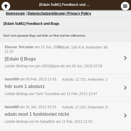
[Edain SuM1] Feedback und Bugs
Impressum
|
Datenschutzerklärung / Privacy Policy
[Edain SuM1] Feedback und Bugs
Noch nicht genannte Bugs und Kritik zur Mod sind hier willkommen.
Elessar Telcontar
am 13 Jun, 2009
Aufrufe: 160.414, Antworten: 88
11:10
[Edain I] Bugs
Letzter Beitrag von jan-2003@gmx.de am 28 Jun, 2018 22:09
hans089
am 05 Feb, 2013 21:41
Aufrufe: 12.751, Antworten: 2
hdr sum 1 absturz
Letzter Beitrag von Turin Turumbar am 11 Feb, 2013 13:47
hans089
am 31 Jan, 2013 15:25
Aufrufe: 17.197, Antworten: 9
edain mod 1 funktioniet nicht
Letzter Beitrag von Ar-Sakalthôr am 11 Feb, 2013 12:53