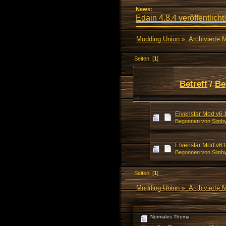
News:
Edain 4.8.4 veröffentlicht!
Modding Union
»
Archivierte 
Seiten: [
1
]
Betreff
/
Be
Elvenstar Mod v6.
Begonnen von
Simby
Elvenstar Mod v6.
Begonnen von
Simby
Seiten: [
1
]
Modding Union
»
Archivierte 
Normales Thema