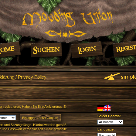
lärung / Privacy Policy
er
registrieren
. Haben Sie Ihre
Aktivierungs E-
Select Boards:
rt und Sitzungslänge. Hierbei werden gemäß
und Passwort verschlüsselt für die gewählte
Language: