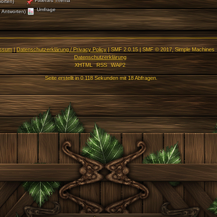
Fixiertes Thema
orten)
Umfrage
 Antworten)
essum
|
Datenschutzerklärung / Privacy Policy
|
SMF 2.0.15
|
SMF © 2017
,
Simple Machines
Datenschutzerklärung
XHTML
RSS
WAP2
Seite erstellt in 0.118 Sekunden mit 18 Abfragen.