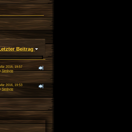
Letzter Beitrag
 Mär 2016, 19:57
n
Simbyte
 Mär 2016, 19:53
n
Simbyte