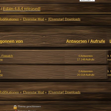
/
Edain 4.8.4 released!
Modifikationen
»
Elvenstar Mod
»
[Elvenstar] Downloads
gonnen von
Antworten
/
Aufrufe
1 Fixpatch
0 Antworten
9.
te
17.148 Aufrufe
vo
0
0 Antworten
9.
te
20.018 Aufrufe
vo
Modifikationen
»
Elvenstar Mod
»
[Elvenstar] Downloads
Thema geschlossen