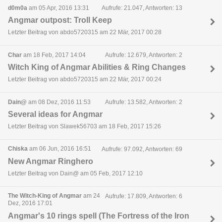
d0m0a
am 05 Apr, 2016 13:31
Aufrufe: 21.047, Antworten: 13
Angmar outpost: Troll Keep
Letzter Beitrag von abdo5720315 am 22 Mär, 2017 00:28
Char
am 18 Feb, 2017 14:04
Aufrufe: 12.679, Antworten: 2
Witch King of Angmar Abilities & Ring Changes
Letzter Beitrag von abdo5720315 am 22 Mär, 2017 00:24
Dain@
am 08 Dez, 2016 11:53
Aufrufe: 13.582, Antworten: 2
Several ideas for Angmar
Letzter Beitrag von Slawek56703 am 18 Feb, 2017 15:26
Chiska
am 06 Jun, 2016 16:51
Aufrufe: 97.092, Antworten: 69
New Angmar Ringhero
Letzter Beitrag von Dain@ am 05 Feb, 2017 12:10
The Witch-King of Angmar
am 24
Aufrufe: 17.809, Antworten: 6
Dez, 2016 17:01
Angmar's 10 rings spell (The Fortress of the Iron