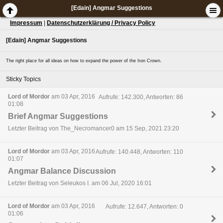
[Edain] Angmar Suggestions
Impressum
|
Datenschutzerklärung / Privacy Policy
[Edain] Angmar Suggestions
The right place for all ideas on how to expand the power of the Iron Crown.
Sticky Topics
Lord of Mordor
am 03 Apr, 2016
Aufrufe: 142.300, Antworten: 86
01:08
Brief Angmar Suggestions
Letzter Beitrag von The_Necromancer0 am 15 Sep, 2021 23:20
Lord of Mordor
am 03 Apr, 2016
Aufrufe: 140.448, Antworten: 110
01:07
Angmar Balance Discussion
Letzter Beitrag von Seleukos I. am 06 Jul, 2020 16:01
Lord of Mordor
am 03 Apr, 2016
Aufrufe: 12.647, Antworten: 0
01:06