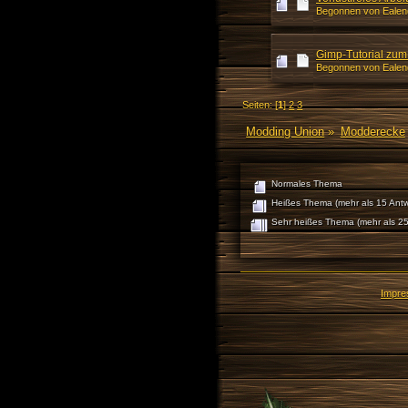
Begonnen von Ealend
Gimp-Tutorial zum 
Begonnen von Ealend
Seiten: [
1
]
2
3
Modding Union
»
Modderecke
Normales Thema
Heißes Thema (mehr als 15 Antw
Sehr heißes Thema (mehr als 25
Impr