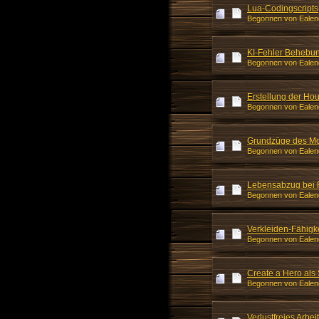
Lua-Codingscripts
Begonnen von Ealend
KI-Fehler Behebu
Begonnen von Ealend
Erstellung der Ho
Begonnen von Ealend
Grundzüge des Mo
Begonnen von Ealend
Lebensabzug bei 
Begonnen von Ealend
Verkleiden-Fähigk
Begonnen von Ealend
Create a Hero als
Begonnen von Ealend
Verlustfreies Arbe