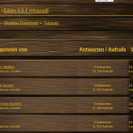
/
Edain 4.8.4 released!
»
Modding Downloads
»
Tutorials
gonnen von
Antworten
/
Aufrufe
n Waffen
0 Antworten
19.
ril der Dunkle
18.394 Aufrufe
von
n lassen
0 Antworten
19.
ril der Dunkle
11.552 Aufrufe
von
n bei Horden
0 Antworten
19.
ril der Dunkle
11.488 Aufrufe
von
0 Antworten
19.
ril der Dunkle
11.552 Aufrufe
von