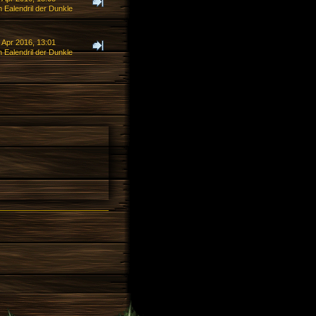
 Ealendril der Dunkle
 Apr 2016, 13:01
 Ealendril der Dunkle