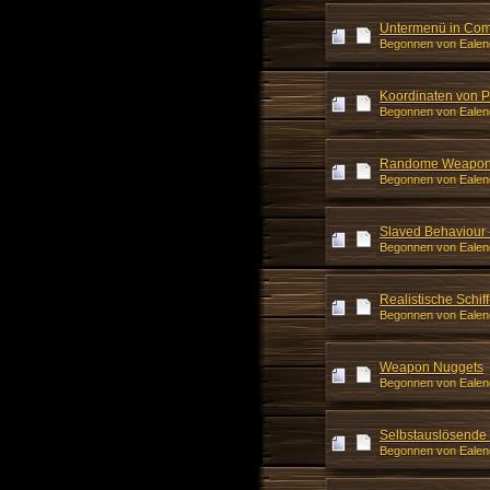
Untermenü in Co
Begonnen von Ealend
Koordinaten von Pa
Begonnen von Ealend
Randome Weapons -
Begonnen von Ealend
Slaved Behaviour 
Begonnen von Ealend
Realistische Schi
Begonnen von Ealend
Weapon Nuggets
Begonnen von Ealend
Selbstauslösende 
Begonnen von Ealend