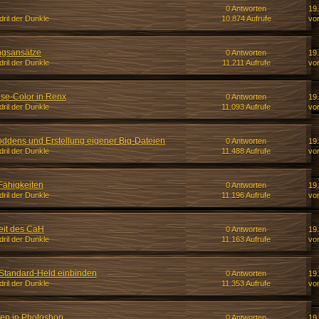
0 Antworten
19.
ril der Dunkle
10.874 Aufrufe
von
ngsansätze
0 Antworten
19.
ril der Dunkle
11.211 Aufrufe
von
use-Color in Renx
0 Antworten
19.
ril der Dunkle
11.093 Aufrufe
von
ddens und Erstellung eigener Big-Dateien
0 Antworten
19.
ril der Dunkle
11.488 Aufrufe
von
Fähigkeiten
0 Antworten
19.
ril der Dunkle
11.196 Aufrufe
von
eit des CaH
0 Antworten
19.
ril der Dunkle
11.163 Aufrufe
von
 Standard-Held einbinden
0 Antworten
19.
ril der Dunkle
11.353 Aufrufe
von
iten in Photoshop
0 Antworten
19.