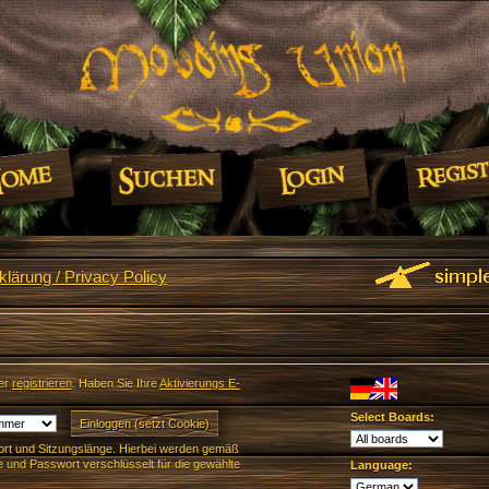
lärung / Privacy Policy
er
registrieren
. Haben Sie Ihre
Aktivierungs E-
Select Boards:
rt und Sitzungslänge. Hierbei werden gemäß
und Passwort verschlüsselt für die gewählte
Language: