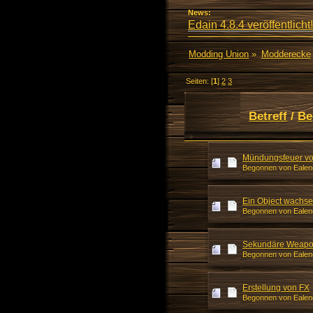
News:
Edain 4.8.4 veröffentlicht!
Modding Union
»
Modderecke
Seiten: [
1
]
2
3
Betreff
/
Be
Mündungsfeuer vo
Begonnen von Ealend
Ein Object wachse
Begonnen von Ealend
Sekundäre Weapo
Begonnen von Ealend
Erstellung von FX
Begonnen von Ealend