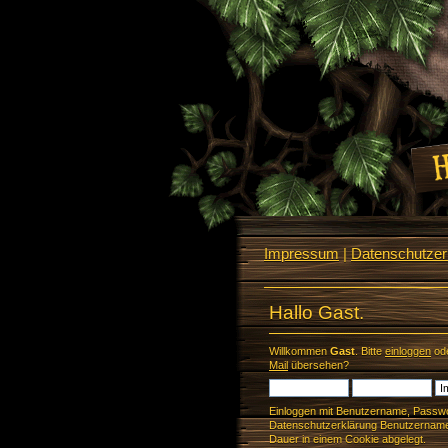
Impressum
|
Datenschutzerk
Hallo Gast.
Willkommen
Gast
. Bitte
einloggen
od
Mail
übersehen?
Einloggen mit Benutzername, Passwo
Datenschutzerklärung Benutzername 
Dauer in einem Cookie abgelegt.