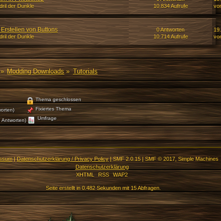
ril der Dunkle
10.834 Aufrufe
von
Erstellen von Buttons
0 Antworten
19.
ril der Dunkle
10.714 Aufrufe
von
»
Modding Downloads
»
Tutorials
Thema geschlossen
Fixiertes Thema
orten)
Umfrage
 Antworten)
essum
|
Datenschutzerklärung / Privacy Policy
|
SMF 2.0.15
|
SMF © 2017
,
Simple Machines
Datenschutzerklärung
XHTML
RSS
WAP2
Seite erstellt in 0.482 Sekunden mit 15 Abfragen.