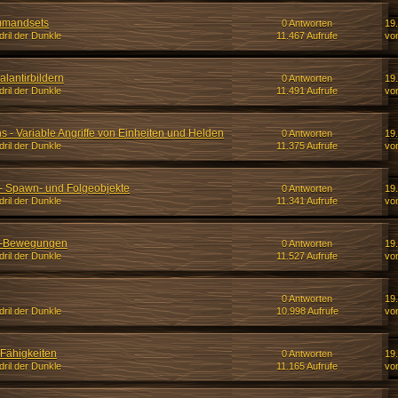
mmandsets
0 Antworten
19.
ril der Dunkle
11.467 Aufrufe
von
lantirbildern
0 Antworten
19.
ril der Dunkle
11.491 Aufrufe
von
 Variable Angriffe von Einheiten und Helden
0 Antworten
19.
ril der Dunkle
11.375 Aufrufe
von
- Spawn- und Folgeobjekte
0 Antworten
19.
ril der Dunkle
11.341 Aufrufe
von
ff-Bewegungen
0 Antworten
19.
ril der Dunkle
11.527 Aufrufe
von
0 Antworten
19.
ril der Dunkle
10.998 Aufrufe
von
Fähigkeiten
0 Antworten
19.
ril der Dunkle
11.165 Aufrufe
von