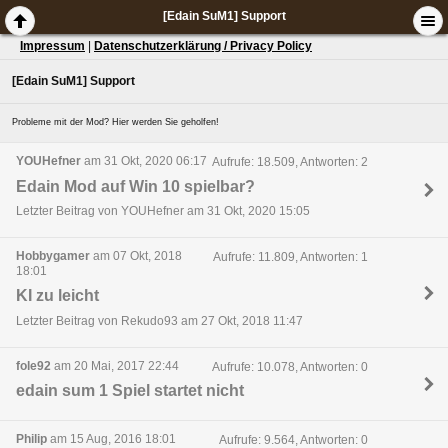
[Edain SuM1] Support
Impressum
|
Datenschutzerklärung / Privacy Policy
[Edain SuM1] Support
Probleme mit der Mod? Hier werden Sie geholfen!
YOUHefner
am 31 Okt, 2020 06:17
Aufrufe: 18.509, Antworten: 2
Edain Mod auf Win 10 spielbar?
Letzter Beitrag von YOUHefner am 31 Okt, 2020 15:05
Hobbygamer
am 07 Okt, 2018
Aufrufe: 11.809, Antworten: 1
18:01
KI zu leicht
Letzter Beitrag von Rekudo93 am 27 Okt, 2018 11:47
fole92
am 20 Mai, 2017 22:44
Aufrufe: 10.078, Antworten: 0
edain sum 1 Spiel startet nicht
Philip
am 15 Aug, 2016 18:01
Aufrufe: 9.564, Antworten: 0