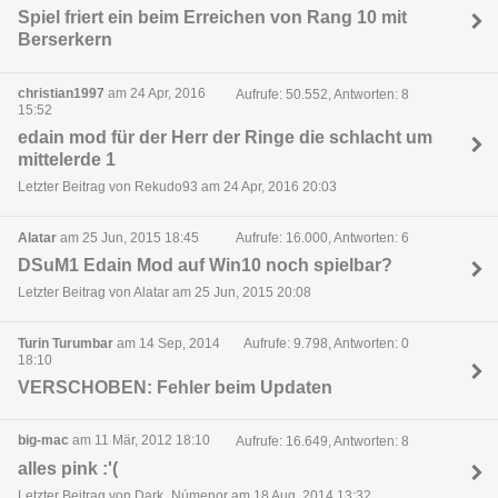
Spiel friert ein beim Erreichen von Rang 10 mit
Berserkern
christian1997
am 24 Apr, 2016
Aufrufe: 50.552, Antworten: 8
15:52
edain mod für der Herr der Ringe die schlacht um
mittelerde 1
Letzter Beitrag von Rekudo93 am 24 Apr, 2016 20:03
Alatar
am 25 Jun, 2015 18:45
Aufrufe: 16.000, Antworten: 6
DSuM1 Edain Mod auf Win10 noch spielbar?
Letzter Beitrag von Alatar am 25 Jun, 2015 20:08
Turin Turumbar
am 14 Sep, 2014
Aufrufe: 9.798, Antworten: 0
18:10
VERSCHOBEN: Fehler beim Updaten
big-mac
am 11 Mär, 2012 18:10
Aufrufe: 16.649, Antworten: 8
alles pink :'(
Letzter Beitrag von Dark_Númenor am 18 Aug, 2014 13:32