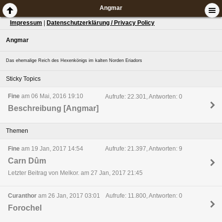
Angmar
Impressum
|
Datenschutzerklärung / Privacy Policy
Angmar
Das ehemalige Reich des Hexenkönigs im kalten Norden Eriadors
Sticky Topics
Fine
am 06 Mai, 2016 19:10
Aufrufe: 22.301, Antworten: 0
Beschreibung [Angmar]
Themen
Fine
am 19 Jan, 2017 14:54
Aufrufe: 21.397, Antworten: 9
Carn Dûm
Letzter Beitrag von Melkor. am 27 Jan, 2017 21:45
Curanthor
am 26 Jan, 2017 03:01
Aufrufe: 11.800, Antworten: 0
Forochel