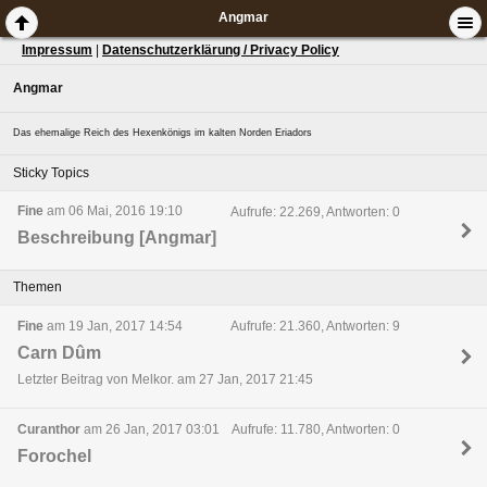
Angmar
Impressum
|
Datenschutzerklärung / Privacy Policy
Angmar
Das ehemalige Reich des Hexenkönigs im kalten Norden Eriadors
Sticky Topics
Fine
am 06 Mai, 2016 19:10
Aufrufe: 22.269, Antworten: 0
Beschreibung [Angmar]
Themen
Fine
am 19 Jan, 2017 14:54
Aufrufe: 21.360, Antworten: 9
Carn Dûm
Letzter Beitrag von Melkor. am 27 Jan, 2017 21:45
Curanthor
am 26 Jan, 2017 03:01
Aufrufe: 11.780, Antworten: 0
Forochel