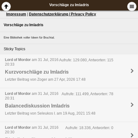
Vorschläge zu Imladris
Impressum
|
Datenschutzerklärung / Privacy Policy
Vorschläge zu Imladris
Eine Bibliothek voller Ideen für Bruchtal.
Sticky Topics
Lord of Mordor
am 31 Jul, 2016
Aufrufe: 129.080, Antworten: 115
20:33
Kurzvorschläge zu Imladris
Letzter Beitrag von Zoger am 27 Apr, 2026 17:48
Lord of Mordor
am 31 Jul, 2016
Aufrufe: 111.499, Antworten: 78
20:31
Balancediskussion Imladris
Letzter Beitrag von Seleukos I. am 19 Aug, 2021 15:48
Lord of Mordor
am 31 Jul, 2016
Aufrufe: 18.336, Antworten: 0
20:30