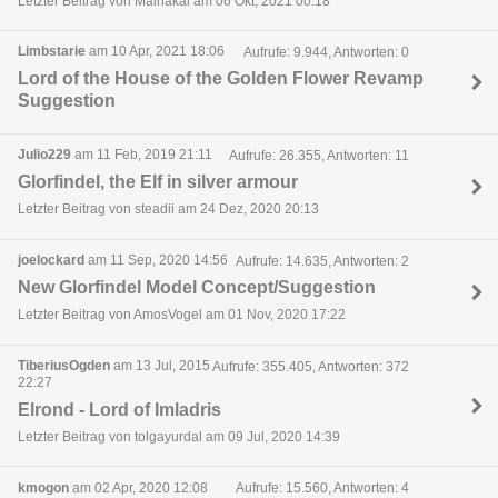
Letzter Beitrag von Malhakai am 06 Okt, 2021 00:18
Limbstarie
am 10 Apr, 2021 18:06
Aufrufe: 9.944, Antworten: 0
Lord of the House of the Golden Flower Revamp
Suggestion
Julio229
am 11 Feb, 2019 21:11
Aufrufe: 26.355, Antworten: 11
Glorfindel, the Elf in silver armour
Letzter Beitrag von steadii am 24 Dez, 2020 20:13
joelockard
am 11 Sep, 2020 14:56
Aufrufe: 14.635, Antworten: 2
New Glorfindel Model Concept/Suggestion
Letzter Beitrag von AmosVogel am 01 Nov, 2020 17:22
TiberiusOgden
am 13 Jul, 2015
Aufrufe: 355.405, Antworten: 372
22:27
Elrond - Lord of Imladris
Letzter Beitrag von tolgayurdal am 09 Jul, 2020 14:39
kmogon
am 02 Apr, 2020 12:08
Aufrufe: 15.560, Antworten: 4