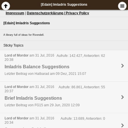
[Edain] Imladris Suggestions
Impressum
|
Datenschutzerklärung / Privacy Policy
[Edain] Imladris Suggestions
A library full of ideas for Rivendell.
Sticky Topics
Lord of Mordor
am 31 Jul, 2016
Aufrufe: 142.427, Antworten: 62
20:38
Imladris Balance Suggestions
Letzter Beitrag von Halbarad am 09 Dez, 2021 15:07
Lord of Mordor
am 31 Jul, 2016
Aufrufe: 86.861, Antworten: 55
20:37
Brief Imladris Suggestions
Letzter Beitrag von FG15 am 29 Jun, 2020 12:09
Lord of Mordor
am 31 Jul, 2016
Aufrufe: 13.689, Antworten: 0
20:34