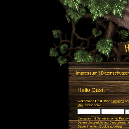
Impressum
|
Datenschutzerk
Hallo Gast.
Willkommen
Gast
. Bitte
einloggen
od
Mail
übersehen?
Einloggen mit Benutzername, Passwo
Datenschutzerklärung Benutzername 
Dauer in einem Cookie abgelegt.