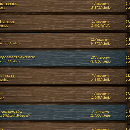
ris leveling
4 Antworten
2. 
gon
15.573 Aufrufe
vo
ll change
2 Antworten
17
gomes
11.902 Aufrufe
vo
k
21 Antworten
3.
ash
44.773 Aufrufe
vo
«
1
2
Alle
»
proper Mass slayer hero
17 Antworten
23
ark
46.319 Aufrufe
vo
«
1
2
Alle
»
ok Images
7 Antworten
22
owship
14.888 Aufrufe
vo
ir
4 Antworten
27.
ark
12.005 Aufrufe
vo
ceptualization
3 Antworten
6. 
rSithLordsShipwright
11.796 Aufrufe
vo
rs
6 Antworten
9. 