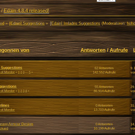
/
Edain 4.8.4 released!
Mod
»
[Edain] Suggestions
»
[Edain] Imladris Suggestions
(Moderatoren:
hoh
egonnen von
Antworten
/
Aufrufe
e Suggestions
62 Antworten
9.
 of Mordor
142.552 Aufrufe
vo
«
1
2
3
...
5
»
uggestions
55 Antworten
29
 of Mordor
86.914 Aufrufe
vo
«
1
2
3
4
»
elines
0 Antworten
31.
 of Mordor
13.703 Aufrufe
vo
Heavy Armour Design
0 Antworten
14.
ockard
10.199 Aufrufe
vo