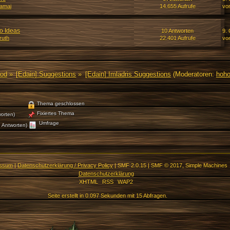
samai
14.655 Aufrufe
vo
o Ideas
10 Antworten
9. 
ruth
22.401 Aufrufe
vo
Mod
»
[Edain] Suggestions
»
[Edain] Imladris Suggestions
(Moderatoren:
hoh
Thema geschlossen
Fixiertes Thema
orten)
Umfrage
 Antworten)
essum
|
Datenschutzerklärung / Privacy Policy
|
SMF 2.0.15
|
SMF © 2017
,
Simple Machines
Datenschutzerklärung
XHTML
RSS
WAP2
Seite erstellt in 0.097 Sekunden mit 15 Abfragen.