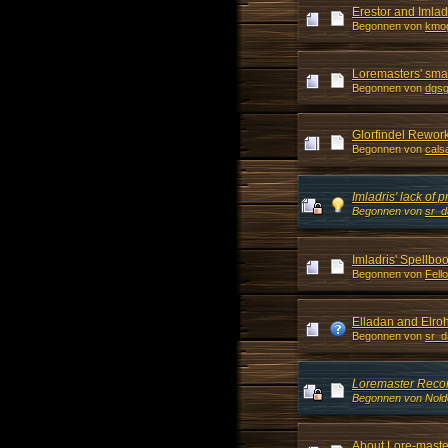
Erestor and Imlad
Begonnen von
kmo
Loremasters' sma
Begonnen von
dgs
Glorfindel Rewor
Begonnen von
cals
Imladris' lack of 
Begonnen von
sr_d
Imladris' Spellbo
Begonnen von
Fell
Elladan and Elroh
Begonnen von
sr_d
Loremaster Recon
Begonnen von Noldo
About Lore-maste