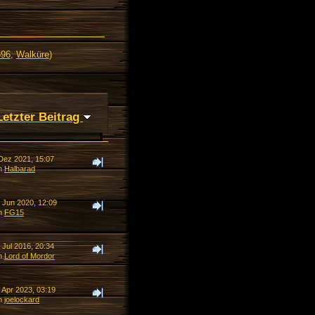
o96
,
Walküre
)
Letzter Beitrag
 Dez 2021, 15:07
n
Halbarad
. Jun 2020, 12:09
n
FG15
 Jul 2016, 20:34
n
Lord of Mordor
 Apr 2023, 03:19
n
joelockard