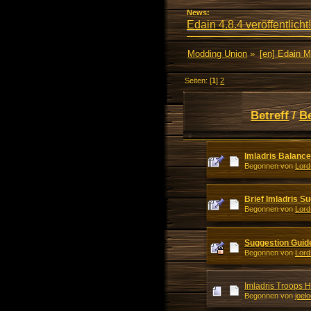
News:
Edain 4.8.4 veröffentlicht!
Modding Union
»
[en] Edain 
Seiten: [
1
]
2
Betreff
/
B
Imladris Balanc
Begonnen von
Lord
Brief Imladris S
Begonnen von
Lord
Suggestion Guid
Begonnen von
Lord
Imladris Troops 
Begonnen von
joel