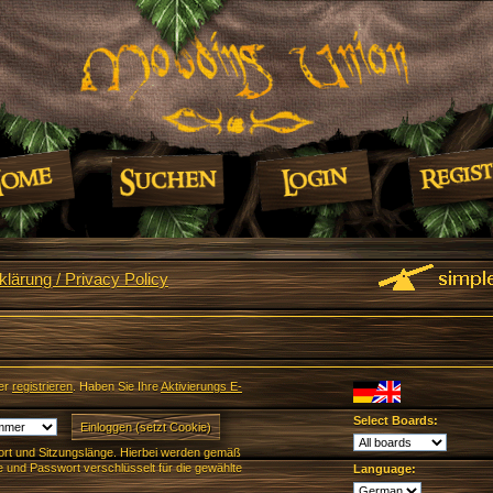
lärung / Privacy Policy
er
registrieren
. Haben Sie Ihre
Aktivierungs E-
Select Boards:
rt und Sitzungslänge. Hierbei werden gemäß
und Passwort verschlüsselt für die gewählte
Language: