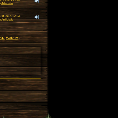
n
Artificialis
Okt 2017, 02:03
n
Artificialis
o96
,
Walküre
)