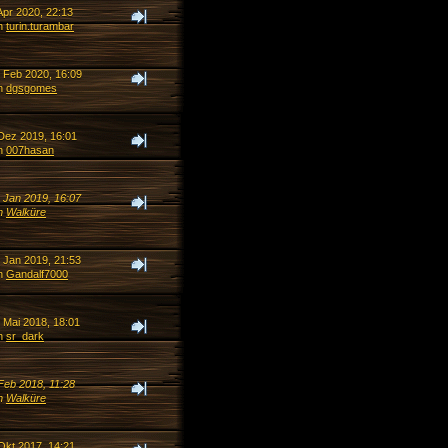
Apr 2020, 22:13
n
turin.turambar
. Feb 2020, 16:09
n
dgsgomes
 Dez 2019, 16:01
n
007hasan
. Jan 2019, 16:07
n
Walküre
. Jan 2019, 21:53
n
Gandalf7000
 Mai 2018, 18:01
n
sr_dark
Feb 2018, 11:28
n
Walküre
Okt 2017, 14:21