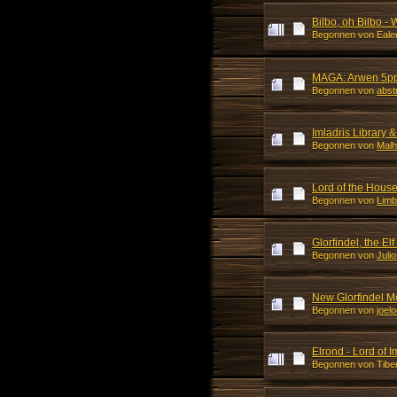
Bilbo, oh Bilbo -
Begonnen von Ealen
MAGA: Arwen 5pp 
Begonnen von
abst
Imladris Library 
Begonnen von
Malh
Lord of the Hous
Begonnen von
Limb
Glorfindel, the Elf
Begonnen von
Juli
New Glorfindel M
Begonnen von
joel
Elrond - Lord of I
Begonnen von Tib