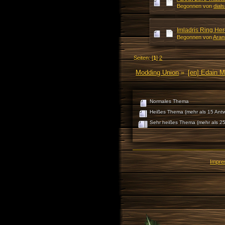
Begonnen von
dial
Imladris Ring Her
Begonnen von
Aran
Seiten: [
1
]
2
Modding Union
»
[en] Edain 
Normales Thema
Heißes Thema (mehr als 15 Antw
Sehr heißes Thema (mehr als 25
Impr