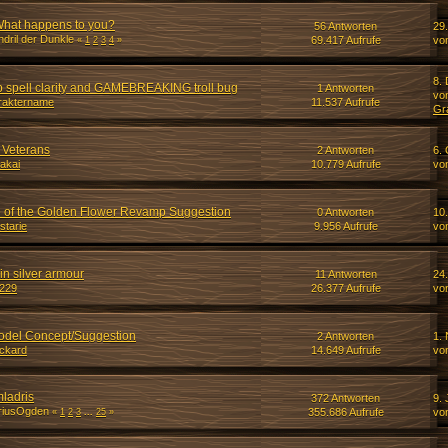
 What happens to you?
56 Antworten
29
dril der Dunkle
69.417 Aufrufe
vo
«
1
2
3
4
»
8.
spell clarity and GAMEBREAKING troll bug
1 Antworten
vo
raktername
11.537 Aufrufe
Gr
& Veterans
2 Antworten
6. 
akai
10.779 Aufrufe
vo
e of the Golden Flower Revamp Suggestion
0 Antworten
10.
starie
9.956 Aufrufe
vo
 in silver armour
11 Antworten
24
o229
26.377 Aufrufe
von
odel Concept/Suggestion
2 Antworten
1.
ockard
14.649 Aufrufe
vo
mladris
372 Antworten
9. 
eriusOgden
355.686 Aufrufe
von
«
1
2
3
...
25
»