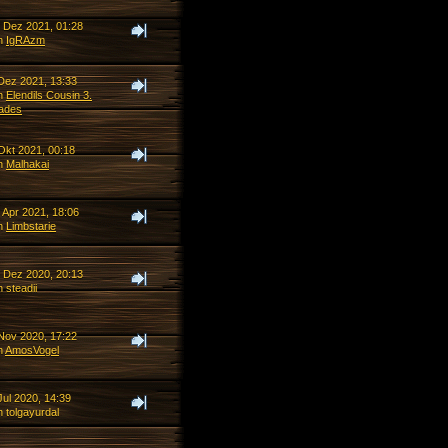
. Dez 2021, 01:28
n
IgRAzm
 Dez 2021, 13:33
n
Elendils Cousin 3.
ades
Okt 2021, 00:18
n
Malhakai
 Apr 2021, 18:06
n
Limbstarie
. Dez 2020, 20:13
 steadii
 Nov 2020, 17:22
n
AmosVogel
Jul 2020, 14:39
 tolgayurdal