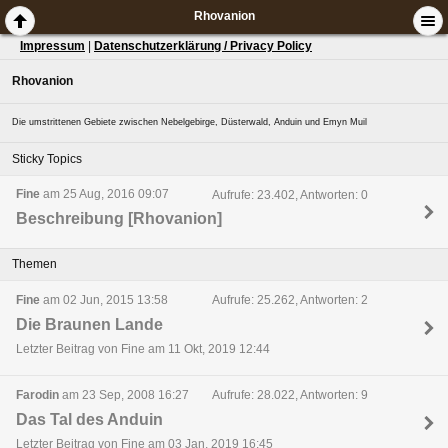
Rhovanion
Impressum
|
Datenschutzerklärung / Privacy Policy
Rhovanion
Die umstrittenen Gebiete zwischen Nebelgebirge, Düsterwald, Anduin und Emyn Muil
Sticky Topics
Fine
am 25 Aug, 2016 09:07
Aufrufe: 23.402, Antworten: 0
Beschreibung [Rhovanion]
Themen
Fine
am 02 Jun, 2015 13:58
Aufrufe: 25.262, Antworten: 2
Die Braunen Lande
Letzter Beitrag von Fine am 11 Okt, 2019 12:44
Farodin
am 23 Sep, 2008 16:27
Aufrufe: 28.022, Antworten: 9
Das Tal des Anduin
Letzter Beitrag von Fine am 03 Jan, 2019 16:45