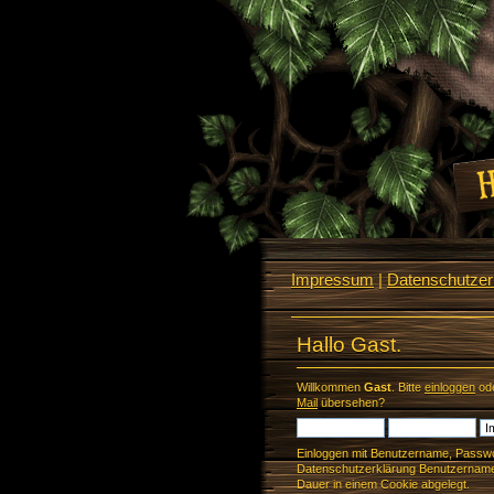
Impressum
|
Datenschutzerk
Hallo Gast.
Willkommen
Gast
. Bitte
einloggen
od
Mail
übersehen?
Einloggen mit Benutzername, Passwo
Datenschutzerklärung Benutzername 
Dauer in einem Cookie abgelegt.