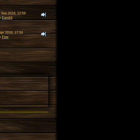
. Sep 2018, 12:59
n
Eandril
Apr 2018, 17:30
n
Fine