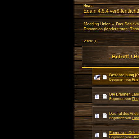
News:
Edain 4.8.4 veröffentlicht!
Modding Union
»
Das Schicks
Rhovanion
(Moderatoren:
Thor
Seiten: [
1
]
Betreff
/
B
Beschreibung [R
Begonnen von
Fine
Die Braunen Lan
Begonnen von
Fine
Das Tal des Andu
Begonnen von
Faro
Ebene von Celeb
Begonnen von
Thor