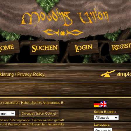
lärung / Privacy Policy
er
registrieren
. Haben Sie Ihre
Aktivierungs E-
Select Boards:
rt und Sitzungslänge. Hierbei werden gemäß
und Passwort verschlüsselt für die gewählte
Language: