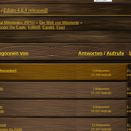
/
Edain 4.8.4 released!
al Mittelerdes (RPG)
»
Die Welt von Mittelerde
»
ondor the Eagle
,
kolibri8
,
Eandril
,
Fine
)
egonnen von
Antworten
/
Aufrufe
hovanion]
0 Antworten
25
23.388 Aufrufe
vo
de
2 Antworten
11.
25.247 Aufrufe
vo
in
9 Antworten
3. 
din
28.007 Aufrufe
vo
rant
12 Antworten
11
ondor the Eagle
29.347 Aufrufe
vo