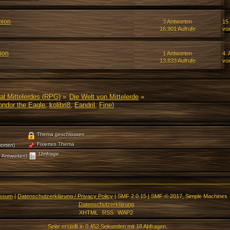
nion
3 Antworten
15
16.901 Aufrufe
vo
ion
1 Antworten
4. 
13.833 Aufrufe
vo
al Mittelerdes (RPG)
»
Die Welt von Mittelerde
»
ondor the Eagle
,
kolibri8
,
Eandril
,
Fine
)
Thema geschlossen
Fixiertes Thema
orten)
Umfrage
 Antworten)
essum
|
Datenschutzerklärung / Privacy Policy
|
SMF 2.0.15
|
SMF © 2017
,
Simple Machines
Datenschutzerklärung
XHTML
RSS
WAP2
Seite erstellt in 0.452 Sekunden mit 18 Abfragen.