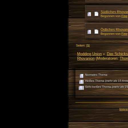
Südliches Rhova
Begonnen von
Fine
Östliches Rhovan
Begonnen von
Fine
Seiten: [
1
]
Modding Union
»
Das Schicks
Rhovanion
(Moderatoren:
Thor
Normales Thema
Heißes Thema (mehr als 15 Antw
Sehr heißes Thema (mehr als 25
Impr