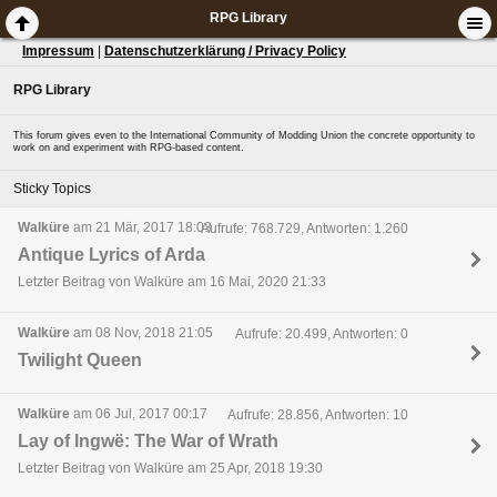
RPG Library
Impressum
|
Datenschutzerklärung / Privacy Policy
RPG Library
This forum gives even to the International Community of Modding Union the concrete opportunity to
work on and experiment with RPG-based content.
Sticky Topics
Walküre
am 21 Mär, 2017 18:03
Aufrufe: 768.729, Antworten: 1.260
Antique Lyrics of Arda
Letzter Beitrag von Walküre am 16 Mai, 2020 21:33
Walküre
am 08 Nov, 2018 21:05
Aufrufe: 20.499, Antworten: 0
Twilight Queen
Walküre
am 06 Jul, 2017 00:17
Aufrufe: 28.856, Antworten: 10
Lay of Ingwë: The War of Wrath
Letzter Beitrag von Walküre am 25 Apr, 2018 19:30