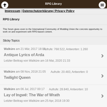
RPG Library
Impressum
|
Datenschutzerklärung / Privacy Policy
RPG Library
This forum gives even to the International Community of Modding Union the concrete opportunity to
work on and experiment with RPG-based content.
Sticky Topics
Walküre
am 21 Mär, 2017 18:03
Aufrufe: 768.522, Antworten: 1.260
Antique Lyrics of Arda
Letzter Beitrag von Walküre am 16 Mai, 2020 21:33
Walküre
am 08 Nov, 2018 21:05
Aufrufe: 20.483, Antworten: 0
Twilight Queen
Walküre
am 06 Jul, 2017 00:17
Aufrufe: 28.840, Antworten: 10
Lay of Ingwë: The War of Wrath
Letzter Beitrag von Walküre am 25 Apr, 2018 19:30