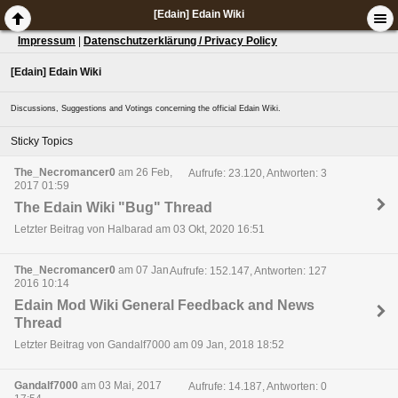
[Edain] Edain Wiki
Impressum
|
Datenschutzerklärung / Privacy Policy
[Edain] Edain Wiki
Discussions, Suggestions and Votings concerning the official Edain Wiki.
Sticky Topics
The_Necromancer0
am 26 Feb,
Aufrufe: 23.120, Antworten: 3
2017 01:59
The Edain Wiki "Bug" Thread
Letzter Beitrag von Halbarad am 03 Okt, 2020 16:51
The_Necromancer0
am 07 Jan,
Aufrufe: 152.147, Antworten: 127
2016 10:14
Edain Mod Wiki General Feedback and News
Thread
Letzter Beitrag von Gandalf7000 am 09 Jan, 2018 18:52
Gandalf7000
am 03 Mai, 2017
Aufrufe: 14.187, Antworten: 0