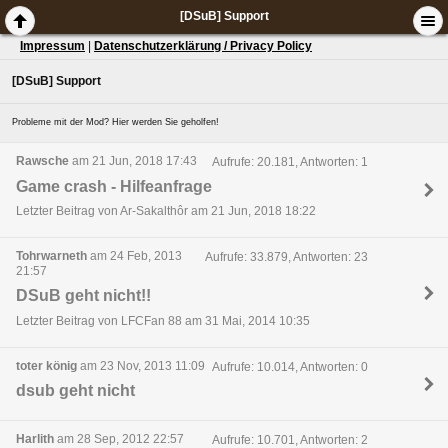
[DSuB] Support
Impressum
|
Datenschutzerklärung / Privacy Policy
[DSuB] Support
Probleme mit der Mod? Hier werden Sie geholfen!
Rawsche
am 21 Jun, 2018 17:43
Aufrufe: 20.181, Antworten: 1
Game crash - Hilfeanfrage
Letzter Beitrag von Ar-Sakalthôr am 21 Jun, 2018 18:22
Tohrwarneth
am 24 Feb, 2013
Aufrufe: 33.879, Antworten: 23
21:57
DSuB geht nicht!!
Letzter Beitrag von LFCFan 88 am 31 Mai, 2014 10:35
toter könig
am 23 Nov, 2013 11:09
Aufrufe: 10.014, Antworten: 0
dsub geht nicht
Harlith
am 28 Sep, 2012 22:57
Aufrufe: 10.701, Antworten: 2