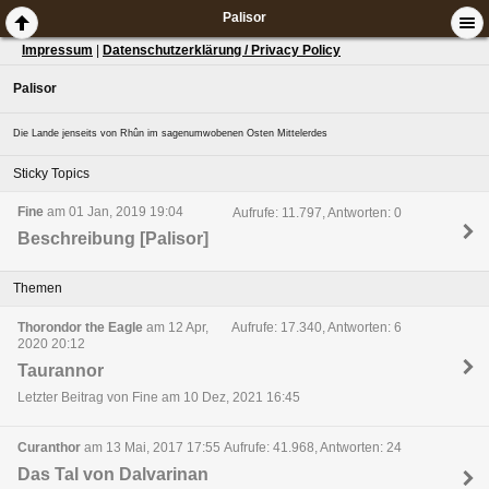
Palisor
Impressum
|
Datenschutzerklärung / Privacy Policy
Palisor
Die Lande jenseits von Rhûn im sagenumwobenen Osten Mittelerdes
Sticky Topics
Fine
am 01 Jan, 2019 19:04
Aufrufe: 11.797, Antworten: 0
Beschreibung [Palisor]
Themen
Thorondor the Eagle
am 12 Apr,
Aufrufe: 17.340, Antworten: 6
2020 20:12
Taurannor
Letzter Beitrag von Fine am 10 Dez, 2021 16:45
Curanthor
am 13 Mai, 2017 17:55
Aufrufe: 41.968, Antworten: 24
Das Tal von Dalvarinan