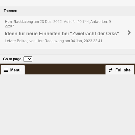
Themen
Herr Raddazong
am 23 Dez, 2022
Aufrufe: 40.744, Antworten: 9
22:07
Ideen für neue Einheiten bei "Zwietracht der Orks"
Letzter Beitrag von Herr Raddazong am 04 Jan, 2023 22:41
Go to page
:
Menu
Full site