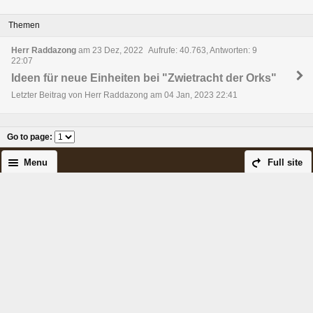
Themen
Herr Raddazong
am 23 Dez, 2022
Aufrufe: 40.763, Antworten: 9
22:07
Ideen für neue Einheiten bei "Zwietracht der Orks"
Letzter Beitrag von Herr Raddazong am 04 Jan, 2023 22:41
Go to page
:
Menu
Full site