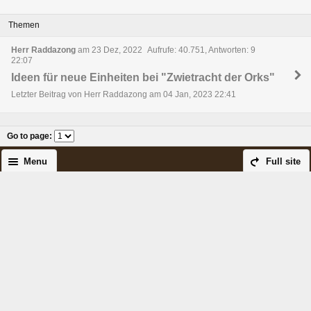
Themen
Herr Raddazong
am 23 Dez, 2022
Aufrufe: 40.751, Antworten: 9
22:07
Ideen für neue Einheiten bei "Zwietracht der Orks"
Letzter Beitrag von Herr Raddazong am 04 Jan, 2023 22:41
Go to page
:
Menu
Full site