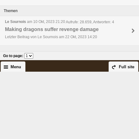
Themen
Le Sournois
am 10 Okt, 2023 21:20
Aufrufe: 28.659, Antworten: 4
Making dragons suffer revenge damage
Letzter Beitrag von Le Sournois am 22 Okt, 2023 14:20
Go to page
:
Menu
Full site