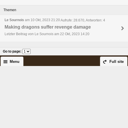
Themen
Le Sournois
am 10 Okt, 2023 21:20
Aufrufe: 28.670, Antworten: 4
Making dragons suffer revenge damage
Letzter Beitrag von Le Sournois am 22 Okt, 2023 14:20
Go to page
:
Menu
Full site