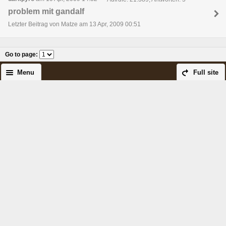
problem mit gandalf
Letzter Beitrag von Matze am 13 Apr, 2009 00:51
Go to page
:
Menu
Full site