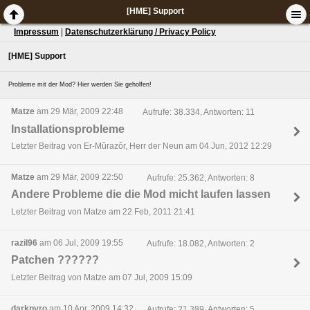
[HME] Support
Impressum
|
Datenschutzerklärung / Privacy Policy
[HME] Support
Probleme mit der Mod? Hier werden Sie geholfen!
Matze
am 29 Mär, 2009 22:48
Aufrufe: 38.334, Antworten: 11
Installationsprobleme
Letzter Beitrag von Er-Mûrazôr, Herr der Neun am 04 Jun, 2012 12:29
Matze
am 29 Mär, 2009 22:50
Aufrufe: 25.362, Antworten: 8
Andere Probleme die die Mod micht laufen lassen
Letzter Beitrag von Matze am 22 Feb, 2011 21:41
razil96
am 06 Jul, 2009 19:55
Aufrufe: 18.082, Antworten: 2
Patchen ??????
Letzter Beitrag von Matze am 07 Jul, 2009 15:09
darkpyro
am 10 Apr, 2009 14:32
Aufrufe: 21.389, Antworten: 5