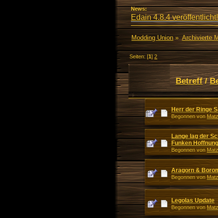
News:
Edain 4.8.4 veröffentlicht!
Modding Union
»
Archivierte 
Seiten: [
1
]
2
Betreff
/
B
Herr der Ringe
Begonnen von
Mat
Lange lag der Sc
Funken Hoffnung.
Begonnen von
Mat
Aragorn & Boro
Begonnen von
Mat
Legolas Update
Begonnen von
Mat