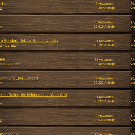
 1.0
2 Antworten
29
ze
14.389 Aufrufe
vo
8 Antworten
17
ze
18.619 Aufrufe
vo
e Gondors - letztes Render Update
21 Antworten
6.
ze
45.781 Aufrufe
vo
«
1
2
Alle
»
agen
33 Antworten
22
ze
56.409 Aufrufe
vo
«
1
2
3
Alle
»
uhm und Ehre Gondors
7 Antworten
20
ze
19.222 Aufrufe
vo
 ins Rollen, die keiner mehr aufzuhalten
11 Antworten
6. 
20.322 Aufrufe
vo
ze
9 Antworten
1. 
ze
18.037 Aufrufe
vo
htsgeschenk
17 Antworten
27