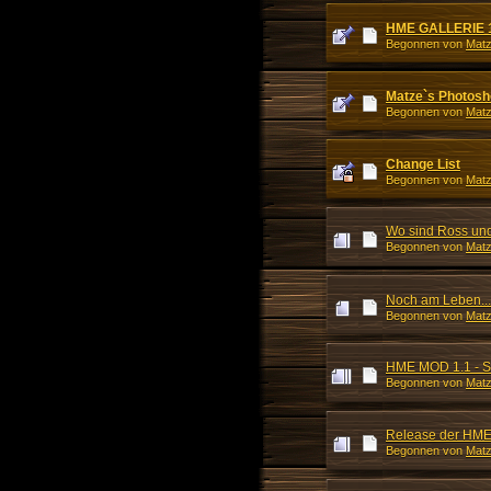
HME GALLERIE 
Begonnen von
Mat
Matze`s Photosh
Begonnen von
Mat
Change List
Begonnen von
Mat
Wo sind Ross und 
Begonnen von
Mat
Noch am Leben...
Begonnen von
Mat
HME MOD 1.1 - S
Begonnen von
Mat
Release der HME
Begonnen von
Mat