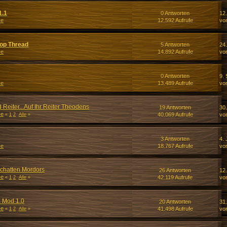
1.1
0 Antworten
12
ze
12.592 Aufrufe
vo
op Thread
5 Antworten
24
ze
14.892 Aufrufe
vo
0 Antworten
9.
ze
13.489 Aufrufe
vo
Reiter...Auf Ihr Reiter Theodens
19 Antworten
30.
ze
40.069 Aufrufe
vo
«
1
2
Alle
»
3 Antworten
4. 
ze
18.767 Aufrufe
vo
chatten Mordors
26 Antworten
12.
ze
42.119 Aufrufe
vo
«
1
2
Alle
»
 Mod 1.0
20 Antworten
31
ze
41.498 Aufrufe
vo
«
1
2
Alle
»