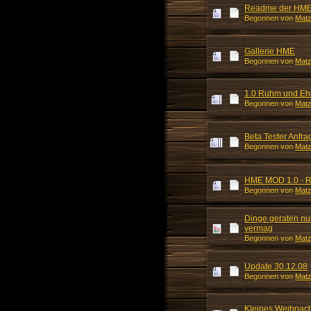
Readme der HME
Begonnen von
Mat
Gallerie HME
Begonnen von
Mat
1.0 Ruhm und Ehr
Begonnen von
Mat
Beta Tester Anfr
Begonnen von
Mat
HME MOD 1.0 - R
Begonnen von
Mat
Dinge geraten nun
vermag
Begonnen von
Mat
Update 30.12.08
Begonnen von
Mat
Kleines Weihnac