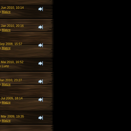
. Jun 2010, 10:14
n
Matze
. Jan 2010, 20:16
n
Matze
 Sep 2008, 15:57
n
Matze
 Mai 2010, 16:52
n Lurtz
Jan 2010, 23:27
n
Matze
 Jul 2009, 18:14
n
Matze
. Mär 2009, 19:35
n
Matze