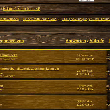
/
Edain 4.8.4 released!
Modifikationen
»
Helden Mittelerdes Mod
»
[HME] Ankündigungen und Diskus
egonnen von
Antworten
/
Aufrufe
 Sammlerecke
32 Antworten
10.
ze
103.661 Aufrufe
vo
«
1
2
3
Alle
»
hatten über Mittelerde...doch nun keimt ein
22 Antworten
17
..
46.639 Aufrufe
vo
ze
«
1
2
Alle
»
mir
14 Antworten
31
ze
28.222 Aufrufe
vo
4 Antworten
13
ze
22.260 Aufrufe
vo