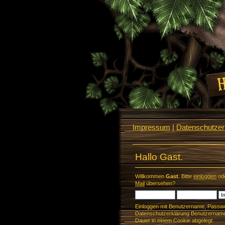
Impressum
|
Datenschutzerk
Hallo Gast.
Willkommen
Gast
. Bitte
einloggen
od
Mail
übersehen?
Einloggen mit Benutzername, Passwo
Datenschutzerklärung Benutzername 
Dauer in einem Cookie abgelegt.