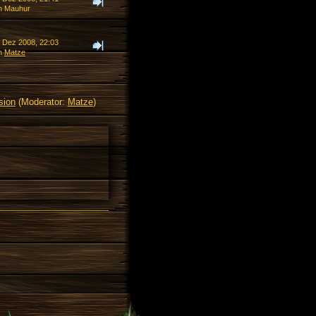
n Mauhur
. Dez 2008, 22:03
n
Matze
sion
(Moderator:
Matze
)