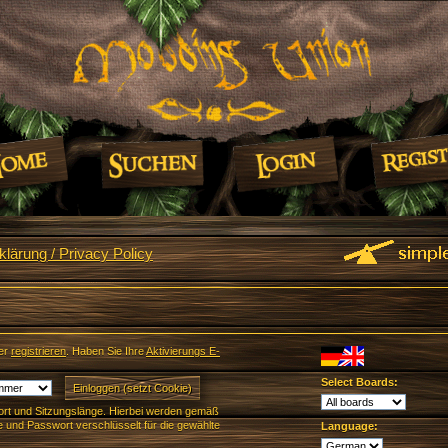
lärung / Privacy Policy
er
registrieren
. Haben Sie Ihre
Aktivierungs E-
Select Boards:
rt und Sitzungslänge. Hierbei werden gemäß
und Passwort verschlüsselt für die gewählte
Language: