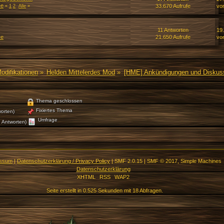
ze
33.670 Aufrufe
vo
«
1
2
Alle
»
11 Antworten
19
ze
21.650 Aufrufe
vo
Modifikationen
»
Helden Mittelerdes Mod
»
[HME] Ankündigungen und Diskus
Thema geschlossen
Fixiertes Thema
orten)
Umfrage
 Antworten)
essum
|
Datenschutzerklärung / Privacy Policy
|
SMF 2.0.15
|
SMF © 2017
,
Simple Machines
Datenschutzerklärung
XHTML
RSS
WAP2
Seite erstellt in 0.525 Sekunden mit 18 Abfragen.