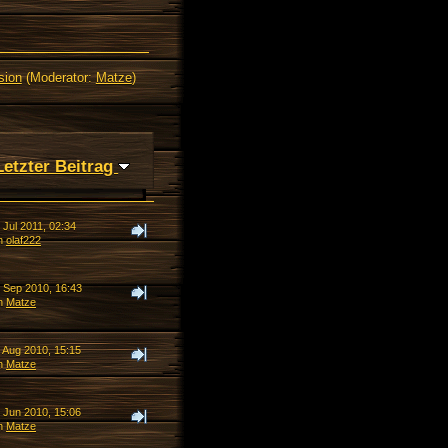
sion
(Moderator:
Matze
)
Letzter Beitrag
 Jul 2011, 02:34
n
olaf222
. Sep 2010, 16:43
n
Matze
. Aug 2010, 15:15
n
Matze
. Jun 2010, 15:06
n
Matze