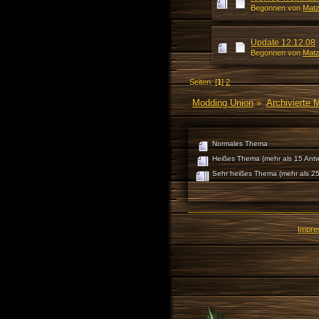
Begonnen von
Mat
Update 12.12.08
Begonnen von
Mat
Seiten: [
1
]
2
Modding Union
»
Archivierte 
Normales Thema
Heißes Thema (mehr als 15 Antw
Sehr heißes Thema (mehr als 25
Impr