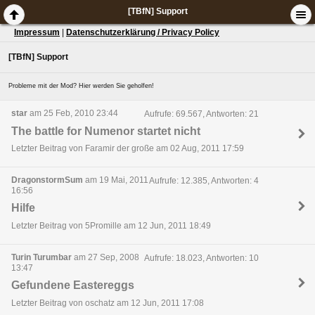
[TBfN] Support
Impressum
|
Datenschutzerklärung / Privacy Policy
[TBfN] Support
Probleme mit der Mod? Hier werden Sie geholfen!
star
am 25 Feb, 2010 23:44
Aufrufe: 69.567, Antworten: 21
The battle for Numenor startet nicht
Letzter Beitrag von Faramir der große am 02 Aug, 2011 17:59
DragonstormSum
am 19 Mai, 2011
Aufrufe: 12.385, Antworten: 4
16:56
Hilfe
Letzter Beitrag von 5Promille am 12 Jun, 2011 18:49
Turin Turumbar
am 27 Sep, 2008
Aufrufe: 18.023, Antworten: 10
13:47
Gefundene Eastereggs
Letzter Beitrag von oschatz am 12 Jun, 2011 17:08