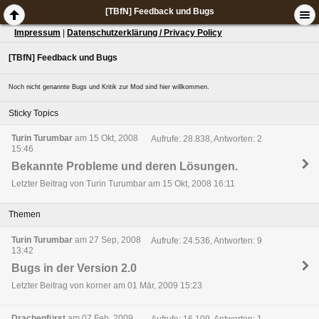
[TBfN] Feedback und Bugs
Impressum
|
Datenschutzerklärung / Privacy Policy
[TBfN] Feedback und Bugs
Noch nicht genannte Bugs und Kritik zur Mod sind hier willkommen.
Sticky Topics
Turin Turumbar
am 15 Okt, 2008
Aufrufe: 28.838, Antworten: 2
15:46
Bekannte Probleme und deren Lösungen.
Letzter Beitrag von Turin Turumbar am 15 Okt, 2008 16:11
Themen
Turin Turumbar
am 27 Sep, 2008
Aufrufe: 24.536, Antworten: 9
13:42
Bugs in der Version 2.0
Letzter Beitrag von korner am 01 Mär, 2009 15:23
Drachenfürst
am 07 Feb, 2009
Aufrufe: 16.109, Antworten: 1