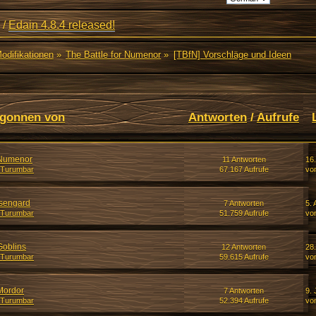
/
Edain 4.8.4 released!
Modifikationen
»
The Battle for Numenor
»
[TBfN] Vorschläge und Ideen
gonnen von
Antworten
/
Aufrufe
 Numenor
11 Antworten
16
 Turumbar
67.167 Aufrufe
vo
Isengard
7 Antworten
5. 
 Turumbar
51.759 Aufrufe
vo
Goblins
12 Antworten
28
 Turumbar
59.615 Aufrufe
vo
 Mordor
7 Antworten
9. 
 Turumbar
52.394 Aufrufe
vo