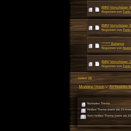
[BfN] Vorschläge
Begonnen von
Turin
[BfN] Vorschläge: 
Begonnen von
Turin
****** Balance
Begonnen von
Numo
[BfN] Vorschläge:
Begonnen von
Turin
Seiten: [
1
]
Modding Union
»
Archivierte 
Normales Thema
Heißes Thema (mehr als 15 Antw
Sehr heißes Thema (mehr als 25