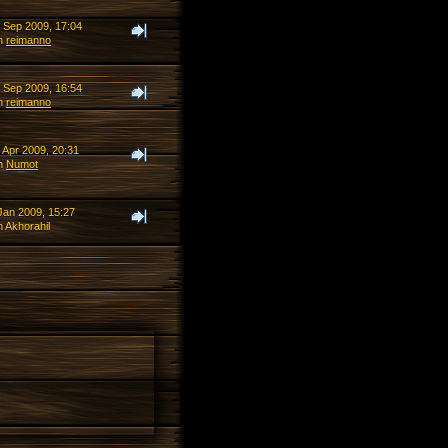
. Sep 2009, 17:04
n
reimanno
. Sep 2009, 16:54
n
reimanno
 Apr 2009, 20:31
n
Numot
Jan 2009, 15:27
 Akhorahil