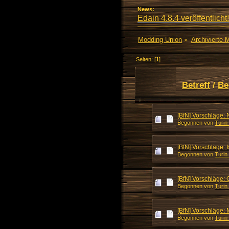
News:
Edain 4.8.4 veröffentlicht!
Modding Union
»
Archivierte 
Seiten: [
1
]
Betreff
/
Be
[BfN] Vorschläge:
Begonnen von
Turin
[BfN] Vorschläge: 
Begonnen von
Turin
[BfN] Vorschläge: 
Begonnen von
Turin
[BfN] Vorschläge:
Begonnen von
Turin