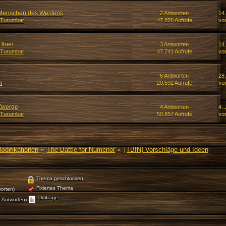
: Menschen des Westens
2 Antworten
14
 Turumbar
47.876 Aufrufe
vo
Elben
3 Antworten
14
 Turumbar
47.741 Aufrufe
vo
6 Antworten
28.
t
20.592 Aufrufe
vo
 Zwerge
4 Antworten
4. 
 Turumbar
50.857 Aufrufe
von
Modifikationen
»
The Battle for Numenor
»
[TBfN] Vorschläge und Ideen
Thema geschlossen
Fixiertes Thema
orten)
Umfrage
 Antworten)