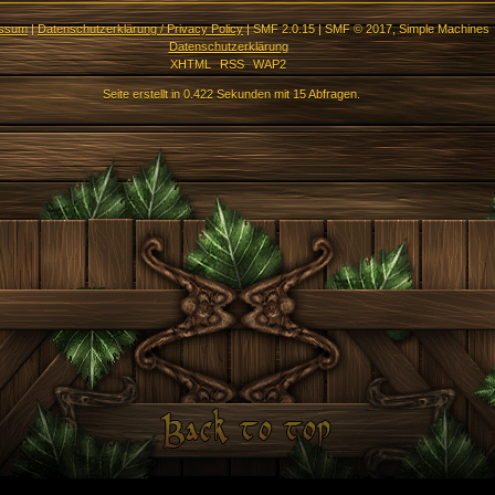
essum
|
Datenschutzerklärung / Privacy Policy
|
SMF 2.0.15
|
SMF © 2017
,
Simple Machines
Datenschutzerklärung
XHTML
RSS
WAP2
Seite erstellt in 0.422 Sekunden mit 15 Abfragen.