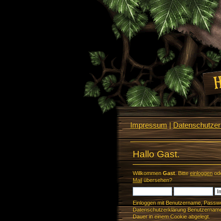
Impressum
|
Datenschutzerk
Hallo Gast.
Willkommen
Gast
. Bitte
einloggen
od
Mail
übersehen?
Einloggen mit Benutzername, Passwo
Datenschutzerklärung Benutzername 
Dauer in einem Cookie abgelegt.