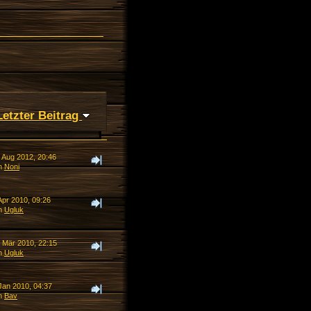
Letzter Beitrag
. Aug 2012, 20:46
n
Noni
Apr 2010, 09:26
n
Ugluk
. Mär 2010, 22:15
n
Ugluk
Jan 2010, 04:37
n
Bav