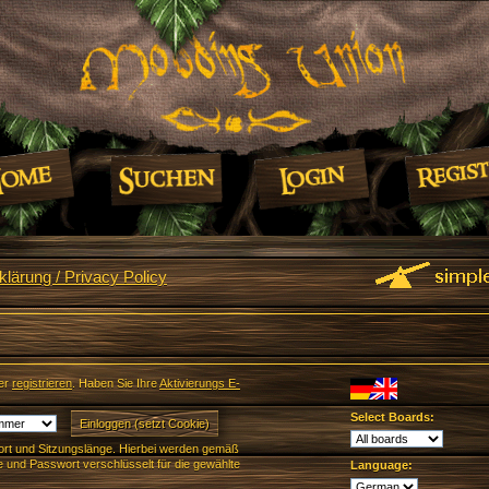
lärung / Privacy Policy
er
registrieren
. Haben Sie Ihre
Aktivierungs E-
Select Boards:
rt und Sitzungslänge. Hierbei werden gemäß
und Passwort verschlüsselt für die gewählte
Language: