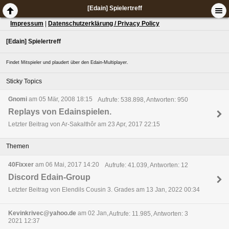
[Edain] Spielertreff
Impressum
|
Datenschutzerklärung / Privacy Policy
[Edain] Spielertreff
Findet Mitspieler und plaudert über den Edain-Multiplayer.
Sticky Topics
Gnomi
am 05 Mär, 2008 18:15
Aufrufe: 538.898, Antworten: 950
Replays von Edainspielen.
Letzter Beitrag von Ar-Sakalthôr am 23 Apr, 2017 22:15
Themen
40Fixxer
am 06 Mai, 2017 14:20
Aufrufe: 41.039, Antworten: 12
Discord Edain-Group
Letzter Beitrag von Elendils Cousin 3. Grades am 13 Jan, 2022 00:34
Kevinkrivec@yahoo.de
am 02 Jan,
Aufrufe: 11.985, Antworten: 3
2021 12:37