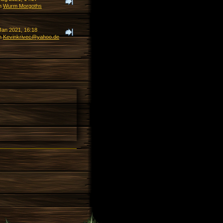
n
Wurm Morgoths
Jan 2021, 16:18
n
Kevinkrivec@yahoo.de