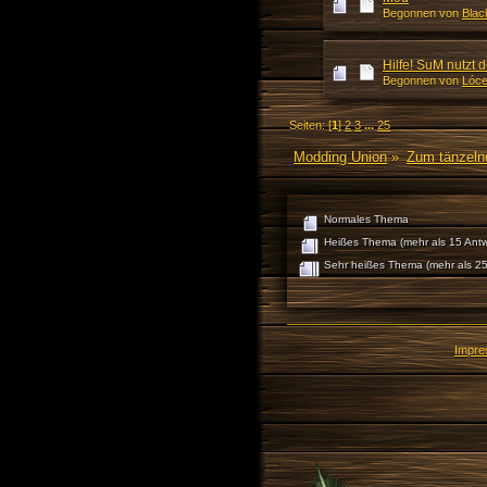
Begonnen von
Blac
Hilfe! SuM nutzt d
Begonnen von
Lóce
Seiten: [
1
]
2
3
...
25
Modding Union
»
Zum tänzeln
Normales Thema
Heißes Thema (mehr als 15 Antw
Sehr heißes Thema (mehr als 25
Impr