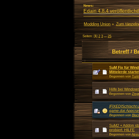
News:
Edain 4.8.4 veröffentlicht!
Modding Union
»
Zum tänzeln
Seiten: [
1
]
2
3
...
25
Betreff
/
B
SuM Fix für Wind
Mittelerde starte
Begonnen von
Turi
Hilfe bei Window
Begonnen von
Zisg
[FIXED]Schlacht 
game.dat Appcra
Begonnen von
Blac
SuM2 + Addon star
probiert. HILFE
Begonnen von
Atre