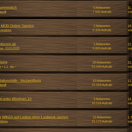
n unmöglich
0 Antworten
11.
twolf
7.592 Aufrufe
vo
 MOD Online Spielen
2 Antworten
18.
onatoor
9.326 Aufrufe
vo
stürzen ab
1 Antworten
22
ron_01012020
9.800 Aufrufe
vo
lung
20 Antworten
22
n
53.049 Aufrufe
vo
«
1
2
Alle
»
lationshilfe - Verzweiflung
10 Antworten
12
twolf
15.593 Aufrufe
vo
ht unter Windows 10
3 Antworten
18
10.516 Aufrufe
vo
 WIN10 auf Laptop ohne Laufwerk spielen
11 Antworten
1.
Viking
15.173 Aufrufe
vo