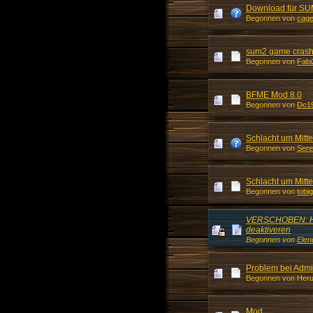
Download für SU
Begonnen von
cag
sum2 game cras
Begonnen von
Fabi
BFME Mod 8.0
Begonnen von
Dc1
Schlacht um Mitt
Begonnen von
Sere
Schlacht um Mitte
Begonnen von
tobi
VERSCHOBEN: He
deaktiveren
Begonnen von
Elen
Problem bei Admi
Begonnen von Her
Mod