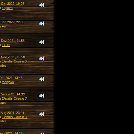
. Okt 2022, 19:08
n
cagevn
. Jan 2022, 22:55
n
Fíli
. Dez 2021, 11:53
n
FG15
. Nov 2021, 19:58
n
Elendils Cousin 3.
ades
Okt 2021, 13:43
n
tobigoku
. Sep 2021, 14:36
n
Elendils Cousin 3.
ades
. Aug 2021, 23:01
n
Elendils Cousin 3.
ades
Aug 2021, 14:27