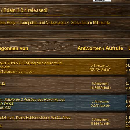
/
Edain 4.8.4 released!
den Pony
»
Computer- und Videospiele
»
Schlacht um Mittelerde
egonnen von
Antworten
/
Aufrufe
ows Vista/7/8: Lösung für Schlacht um
145 Antworten
26
t nicht
403.424 Aufrufe
vo
n Turumbar
«
1
2
3
...
10
»
s 11
9 Antworten
11.
r
16.568 Aufrufe
vo
um Mittelerde 2 Aufstieg des Hexenkönigs
1 Antworten
8.
sh Win11
9.203 Aufrufe
vo
kfire092
tet nicht. Keine Fehlermeldung Win11. Alles
1.
3 Antworten
vo
8.864 Aufrufe
us
Gr