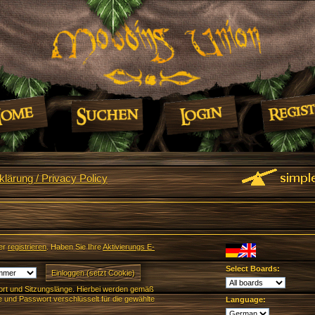
lärung / Privacy Policy
er
registrieren
. Haben Sie Ihre
Aktivierungs E-
Select Boards:
rt und Sitzungslänge. Hierbei werden gemäß
und Passwort verschlüsselt für die gewählte
Language: