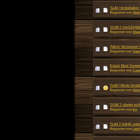
SuM / Installatio
Begonnen von
Nigh
SUM 2 mit EDAIN
Begonnen von
Maur
Ältere Versionen 
Begonnen von
Sau
Edain Mod Samm
Begonnen von
Cau
SuM / Mods Instal
Begonnen von
Nigh
SUM 2 startet nic
Begonnen von
jkx
SuM 2 AdHK unter
Begonnen von
Link