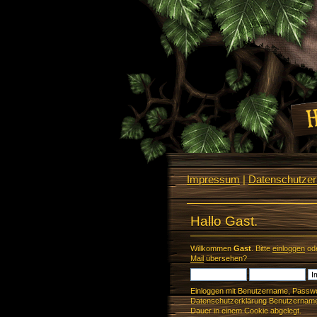
Impressum
|
Datenschutzerk
Hallo Gast.
Willkommen
Gast
. Bitte
einloggen
od
Mail
übersehen?
Einloggen mit Benutzername, Passwo
Datenschutzerklärung Benutzername 
Dauer in einem Cookie abgelegt.