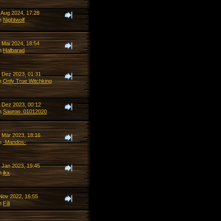
 Aug 2024, 17:28
n
Nightwolf
 Mai 2024, 18:54
n
Halbarad
. Dez 2023, 01:31
n
Only True Witchking
. Dez 2023, 00:12
n
Sauron_01012020
. Mär 2023, 18:16
n
-Mandos-
. Jan 2023, 19:45
n
jkx
 Nov 2022, 16:55
n
Fíli