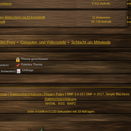
kcheese
8.811 Aufrufe
vo
en Bildschirm nicht komplett!
11 Antworten
2. 
ndil
39.730 Aufrufe
vo
den Pony
»
Computer- und Videospiele
»
Schlacht um Mittelerde
Thema geschlossen
Fixiertes Thema
orten)
Umfrage
 Antworten)
essum
|
Datenschutzerklärung / Privacy Policy
|
SMF 2.0.15
|
SMF © 2017
,
Simple Machines
Datenschutzerklärung
XHTML
RSS
WAP2
Seite erstellt in 0.133 Sekunden mit 18 Abfragen.