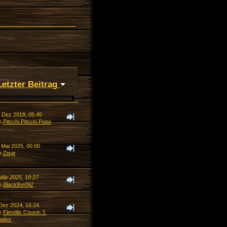
Letzter Beitrag
. Dez 2018, 05:45
n
Pitschi Pitschi Popo
 Mai 2025, 00:00
n
Zisgr
 Mär 2025, 18:27
n
Blackfire092
 Dez 2024, 16:24
n
Elendils Cousin 3.
ades