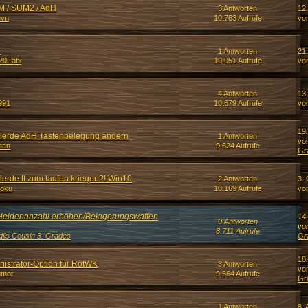
M / SUM2 / AdH
3 Antworten
12
evn
10.763 Aufrufe
vo
h
1 Antworten
21
20Fabi
10.051 Aufrufe
vo
4 Antworten
13
991
10.679 Aufrufe
vo
19
elerde AdH Tastenbelegung ändern
1 Antworten
vo
tan
9.624 Aufrufe
Gr
lerde II zum laufen kriegen?! Win10
2 Antworten
3. 
goku
10.169 Aufrufe
vo
ldenanzahl erhöhen/Belagerungswaffen
14
0 Antworten
vo
8.711 Aufrufe
dils Cousin 3. Grades
Gr
18
nistrator-Option für RotWK
3 Antworten
vo
umor
9.564 Aufrufe
Gr
1 Antworten
8. 