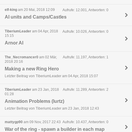
elf-king
am 20 Mai, 2018 12:09
Aufrufe: 12.001, Antworten: 0
AI units and Camps/Castles
TiberiumLeader
am 04 Apr, 2018
Aufrufe: 10.026, Antworten: 0
15:15
Arnor AI
The_Necromancer0
am 02 Mär,
Aufrufe: 11.197, Antworten: 1
2018 20:16
Making a new Ring Hero
Letzter Beitrag von TiberiumLeader am 04 Apr, 2018 15:07
TiberiumLeader
am 23 Jan, 2018
Aufrufe: 11.289, Antworten: 2
01:28
Animation Problems (lurtz)
Letzter Beitrag von TiberiumLeader am 23 Jan, 2018 12:43
mattygp90
am 09 Nov, 2017 22:43
Aufrufe: 10.437, Antworten: 0
War of the ring - spawn a builder in each map