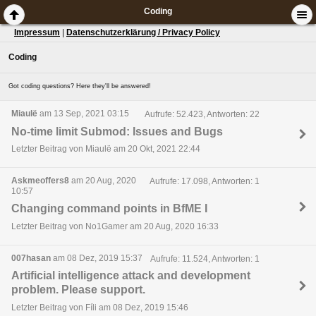
Coding
Impressum
|
Datenschutzerklärung / Privacy Policy
Coding
Got coding questions? Here they'll be answered!
Miaulë
am 13 Sep, 2021 03:15
Aufrufe: 52.423, Antworten: 22
No-time limit Submod: Issues and Bugs
Letzter Beitrag von Miaulë am 20 Okt, 2021 22:44
Askmeoffers8
am 20 Aug, 2020
Aufrufe: 17.098, Antworten: 1
10:57
Changing command points in BfME I
Letzter Beitrag von No1Gamer am 20 Aug, 2020 16:33
007hasan
am 08 Dez, 2019 15:37
Aufrufe: 11.524, Antworten: 1
Artificial intelligence attack and development
problem. Please support.
Letzter Beitrag von Fíli am 08 Dez, 2019 15:46