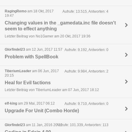
RagingRemo
am 18 Okt, 2017
Aufrufe: 13.515, Antworten: 4
19:47
Changing values in the _gamedata.inc file doesn't
seem to effect anything
Letzter Beitrag von No1Gamer am 20 Okt, 2017 19:36
Glorfindel23
am 12 Jun, 2017 11:57
Aufrufe: 9.192, Antworten: 0
Problem with SpellBook
TiberiumLeader
am 06 Jun, 2017
Aufrufe: 9.984, Antworten: 2
20:15
Heal for Evil factions
Letzter Beitrag von TiberiumLeader am 07 Jun, 2017 18:12
elf-king
am 29 Mai, 2017 06:12
Aufrufe: 9.710, Antworten: 0
Upgrade For Unit (Combo Horde)
Glorfindel23
am 11 Jan, 2016 20:21
Aufrufe: 101.339, Antworten: 113