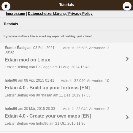
Tutorials
Impressum
|
Datenschutzerklärung / Privacy Policy
Tutorials
If you have written a tutorial about any aspect of modding, post it here!
Éomer Éadig
am 03 Feb, 2021
Aufrufe: 25.585, Antworten: 2
08:02
Edain mod on Linux
Letzter Beitrag von DaGeggo am 11 Aug, 2024 15:48
hoho96
am 08 Apr, 2015 01:41
Aufrufe: 32.040, Antworten: 10
Edain 4.0 - Build up your fortress [EN]
Letzter Beitrag von 007hasan am 11 Dez, 2019 17:55
hoho96
am 30 Mär, 2015 20:33
Aufrufe: 23.048, Antworten: 2
Edain 4.0 - Create your own maps [EN]
Letzter Beitrag von hoho96 am 21 Okt, 2015 11:36