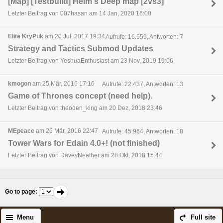
[Map] [Testbuild] Helm's Deep map [2vs3]
Letzter Beitrag von 007hasan am 14 Jan, 2020 16:00
Elite KryPtik
am 20 Jul, 2017 19:34
Aufrufe: 16.559, Antworten: 7
Strategy and Tactics Submod Updates
Letzter Beitrag von YeshuaEnthusiast am 23 Nov, 2019 19:06
kmogon
am 25 Mär, 2016 17:16
Aufrufe: 22.437, Antworten: 13
Game of Thrones concept (need help).
Letzter Beitrag von theoden_king am 20 Dez, 2018 23:46
MEpeace
am 26 Mär, 2016 22:47
Aufrufe: 45.964, Antworten: 18
Tower Wars for Edain 4.0+! (not finished)
Letzter Beitrag von DaveyNeather am 28 Okt, 2018 15:44
Go to page
:
Menu
Full site