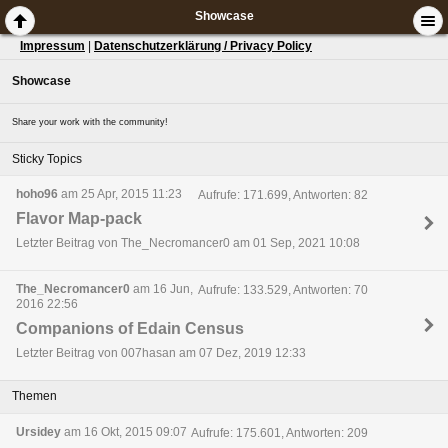
Showcase
Impressum
|
Datenschutzerklärung / Privacy Policy
Showcase
Share your work with the community!
Sticky Topics
hoho96
am 25 Apr, 2015 11:23
Aufrufe: 171.699, Antworten: 82
Flavor Map-pack
Letzter Beitrag von The_Necromancer0 am 01 Sep, 2021 10:08
The_Necromancer0
am 16 Jun,
Aufrufe: 133.529, Antworten: 70
2016 22:56
Companions of Edain Census
Letzter Beitrag von 007hasan am 07 Dez, 2019 12:33
Themen
Ursidey
am 16 Okt, 2015 09:07
Aufrufe: 175.601, Antworten: 209