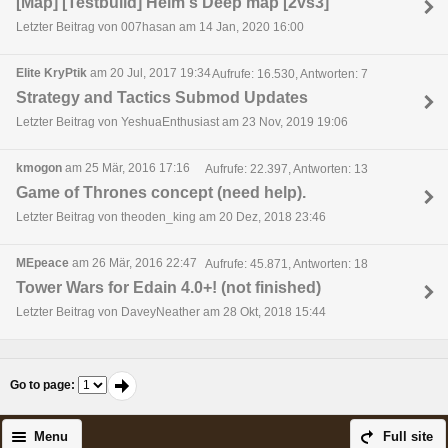
[Map] [Testbuild] Helm's Deep map [2vs3]
Letzter Beitrag von 007hasan am 14 Jan, 2020 16:00
Elite KryPtik
am 20 Jul, 2017 19:34
Aufrufe: 16.530, Antworten: 7
Strategy and Tactics Submod Updates
Letzter Beitrag von YeshuaEnthusiast am 23 Nov, 2019 19:06
kmogon
am 25 Mär, 2016 17:16
Aufrufe: 22.397, Antworten: 13
Game of Thrones concept (need help).
Letzter Beitrag von theoden_king am 20 Dez, 2018 23:46
MEpeace
am 26 Mär, 2016 22:47
Aufrufe: 45.871, Antworten: 18
Tower Wars for Edain 4.0+! (not finished)
Letzter Beitrag von DaveyNeather am 28 Okt, 2018 15:44
Go to page
:
Menu
Full site