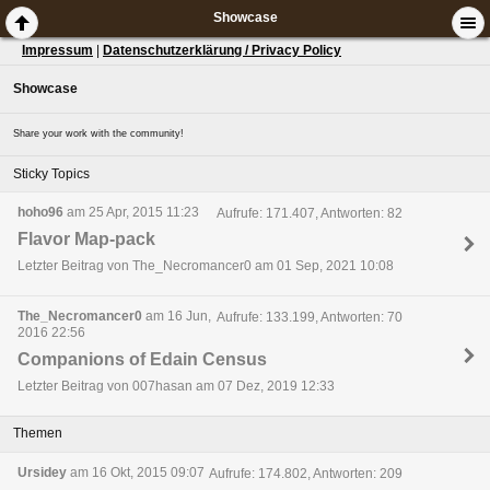
Showcase
Impressum
|
Datenschutzerklärung / Privacy Policy
Showcase
Share your work with the community!
Sticky Topics
hoho96
am 25 Apr, 2015 11:23
Aufrufe: 171.407, Antworten: 82
Flavor Map-pack
Letzter Beitrag von The_Necromancer0 am 01 Sep, 2021 10:08
The_Necromancer0
am 16 Jun,
Aufrufe: 133.199, Antworten: 70
2016 22:56
Companions of Edain Census
Letzter Beitrag von 007hasan am 07 Dez, 2019 12:33
Themen
Ursidey
am 16 Okt, 2015 09:07
Aufrufe: 174.802, Antworten: 209