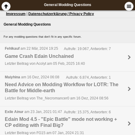
General Modding Questions
Impressum
|
Datenschutzerklärung / Privacy Policy
General Modding Questions
For any modding questions that don't fit in any specific forum.
Fehlkauf
am 22 Mär, 2024 19:25
Aufrufe: 19.067, Antworten: 7
Game Crash Edain Unchained
Letzter Beitrag von Acolyt am 05 Feb, 2025 16:40
Maiyhina
am 16 Dez, 2024 06:08
Aufrufe: 6.874, Antworten: 1
Need Advice on Modding Workflow for LOTR: The
Battle for Middle-earth
Letzter Beitrag von The_Necromancer0 am 16 Dez, 2024 08:56
Exile Ainur
am 23 Jan, 2021 01:47
Aufrufe: 15.375, Antworten: 6
Edain Mod 4.5 - "Epic Battle" mode not working +
CP editing with Final Big?
Letzter Beitrag von FG15 am 07 Jan, 2024 21:31