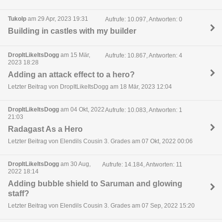
Tukolp
am 29 Apr, 2023 19:31
Aufrufe: 10.097, Antworten: 0
Building in castles with my builder
DropItLikeItsDogg
am 15 Mär,
Aufrufe: 10.867, Antworten: 4
2023 18:28
Adding an attack effect to a hero?
Letzter Beitrag von DropItLikeItsDogg am 18 Mär, 2023 12:04
DropItLikeItsDogg
am 04 Okt, 2022
Aufrufe: 10.083, Antworten: 1
21:03
Radagast As a Hero
Letzter Beitrag von Elendils Cousin 3. Grades am 07 Okt, 2022 00:06
DropItLikeItsDogg
am 30 Aug,
Aufrufe: 14.184, Antworten: 11
2022 18:14
Adding bubble shield to Saruman and glowing
staff?
Letzter Beitrag von Elendils Cousin 3. Grades am 07 Sep, 2022 15:20