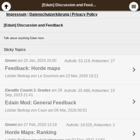
[Edain] Discussion and Feedback
Impressum
|
Datenschutzerklärung / Privacy Policy
[Edain] Discussion and Feedback
Talk about anything Edain here.
Sticky Topics
Gnomi
am 25 Jan, 2020 20:00
Aufrufe: 53.119, Antworten: 27
Feedback: Horde maps
Letzter Beitrag von Le Sournois am 23 Mai, 2026 18:21
Elendils Cousin 3. Grades
am 28
Aufrufe: 25.488, Antworten: 15
Sep, 2023 21:41
Edain Mod: General Feedback
Letzter Beitrag von Caun am 06 Mai, 2026 00:01
Gnomi
am 27 Feb, 2020 13:19
Aufrufe: 19.525, Antworten: 2
Horde Maps: Ranking