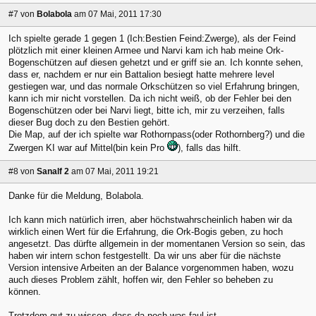
#7
von
Bolabola
am 07 Mai, 2011 17:30
Ich spielte gerade 1 gegen 1 (Ich:Bestien Feind:Zwerge), als der Feind
plötzlich mit einer kleinen Armee und Narvi kam ich hab meine Ork-
Bogenschützen auf diesen gehetzt und er griff sie an. Ich konnte sehen,
dass er, nachdem er nur ein Battalion besiegt hatte mehrere level
gestiegen war, und das normale Orkschützen so viel Erfahrung bringen,
kann ich mir nicht vorstellen. Da ich nicht weiß, ob der Fehler bei den
Bogenschützen oder bei Narvi liegt, bitte ich, mir zu verzeihen, falls
dieser Bug doch zu den Bestien gehört.
Die Map, auf der ich spielte war Rothornpass(oder Rothornberg?) und die
Zwergen KI war auf Mittel(bin kein Pro
), falls das hilft.
#8
von
Sanalf 2
am 07 Mai, 2011 19:21
Danke für die Meldung, Bolabola.
Ich kann mich natürlich irren, aber höchstwahrscheinlich haben wir da
wirklich einen Wert für die Erfahrung, die Ork-Bogis geben, zu hoch
angesetzt. Das dürfte allgemein in der momentanen Version so sein, das
haben wir intern schon festgestellt. Da wir uns aber für die nächste
Version intensive Arbeiten an der Balance vorgenommen haben, wozu
auch dieses Problem zählt, hoffen wir, den Fehler so beheben zu
können.
Trotzdem gut zu wissen, dass da noch was faul ist.