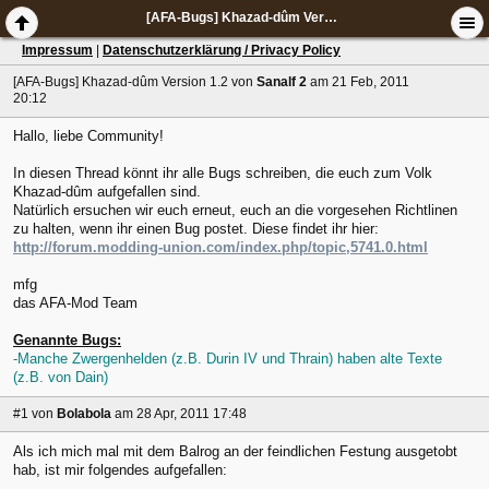
[AFA-Bugs] Khazad-dûm Version 1.2
Impressum
|
Datenschutzerklärung / Privacy Policy
[AFA-Bugs] Khazad-dûm Version 1.2
von
Sanalf 2
am 21 Feb, 2011
20:12
Hallo, liebe Community!
In diesen Thread könnt ihr alle Bugs schreiben, die euch zum Volk
Khazad-dûm aufgefallen sind.
Natürlich ersuchen wir euch erneut, euch an die vorgesehen Richtlinen
zu halten, wenn ihr einen Bug postet. Diese findet ihr hier:
http://forum.modding-union.com/index.php/topic,5741.0.html
mfg
das AFA-Mod Team
Genannte Bugs:
-Manche Zwergenhelden (z.B. Durin IV und Thrain) haben alte Texte
(z.B. von Dain)
#1
von
Bolabola
am 28 Apr, 2011 17:48
Als ich mich mal mit dem Balrog an der feindlichen Festung ausgetobt
hab, ist mir folgendes aufgefallen: