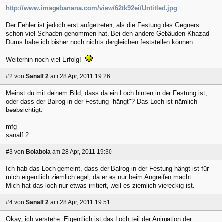
http://www.imagebanana.com/view/62tk92ei/Untitled.jpg
Der Fehler ist jedoch erst aufgetreten, als die Festung des Gegners
schon viel Schaden genommen hat. Bei den andere Gebäuden Khazad-
Dums habe ich bisher noch nichts dergleichen feststellen können.
Weiterhin noch viel Erfolg!
#2
von
Sanalf 2
am 28 Apr, 2011 19:26
Meinst du mit deinem Bild, dass da ein Loch hinten in der Festung ist,
oder dass der Balrog in der Festung "hängt"? Das Loch ist nämlich
beabsichtigt.
mfg
sanalf 2
#3
von
Bolabola
am 28 Apr, 2011 19:30
Ich hab das Loch gemeint, dass der Balrog in der Festung hängt ist für
mich eigentlich ziemlich egal, da er es nur beim Angreifen macht.
Mich hat das loch nur etwas irritiert, weil es ziemlich viereckig ist.
#4
von
Sanalf 2
am 28 Apr, 2011 19:51
Okay, ich verstehe. Eigentlich ist das Loch teil der Animation der