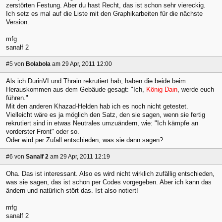
zerstörten Festung. Aber du hast Recht, das ist schon sehr viereckig.
Ich setz es mal auf die Liste mit den Graphikarbeiten für die nächste
Version.
mfg
sanalf 2
#5
von
Bolabola
am 29 Apr, 2011 12:00
Als ich DurinVI und Thrain rekrutiert hab, haben die beide beim
Herauskommen aus dem Gebäude gesagt: "Ich,
König Dain
, werde euch
führen."
Mit den anderen Khazad-Helden hab ich es noch nicht getestet.
Vielleicht wäre es ja möglich den Satz, den sie sagen, wenn sie fertig
rekrutiert sind in etwas Neutrales umzuändern, wie: "Ich kämpfe an
vorderster Front" oder so.
Oder wird per Zufall entschieden, was sie dann sagen?
#6
von
Sanalf 2
am 29 Apr, 2011 12:19
Oha. Das ist interessant. Also es wird nicht wirklich zufällig entschieden,
was sie sagen, das ist schon per Codes vorgegeben. Aber ich kann das
ändern und natürlich stört das. Ist also notiert!
mfg
sanalf 2